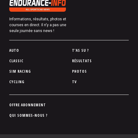
Informations, résultats, photos et
courses en direct. Il n'y a pas une
seule journée sans news !
P
AUTO
T'AS SU ?
i
CLASSIC
RÉSULTATS
e
SIM RACING
PHOTOS
d
d
CYCLING
TV
e
p
a
P
OFFRE ABONNEMENT
g
i
QUI SOMMES-NOUS ?
e
e
d
d