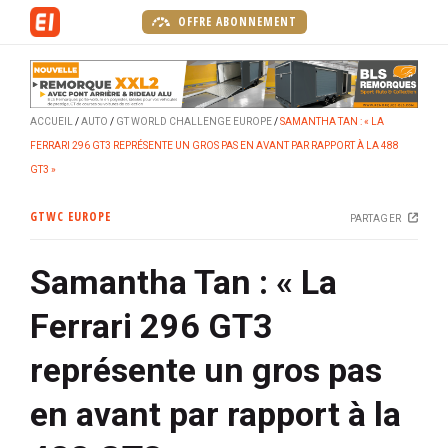
A
OFFRE ABONNEMENT
l
l
e
r
ACCUEIL
AUTO
GT WORLD CHALLENGE EUROPE
SAMANTHA TAN : « LA
a
FERRARI 296 GT3 REPRÉSENTE UN GROS PAS EN AVANT PAR RAPPORT À LA 488
u
GT3 »
c
o
GTWC EUROPE
PARTAGER
n
t
Samantha Tan : « La
e
n
Ferrari 296 GT3
u
p
représente un gros pas
r
i
en avant par rapport à la
n
c