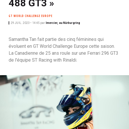
488 GT3 »
i
p
GT WORLD CHALLENGE EUROPE
a
29 JUIL. 2023 • 14:45
par
lmercier, au Nürburgring
l
Samantha Tan fait partie des cinq féminines qui
évoluent en GT World Challenge Europe cette saison.
La Canadienne de 25 ans roule sur une Ferrari 296 GT3
de l'équipe ST Racing with Rinaldi.