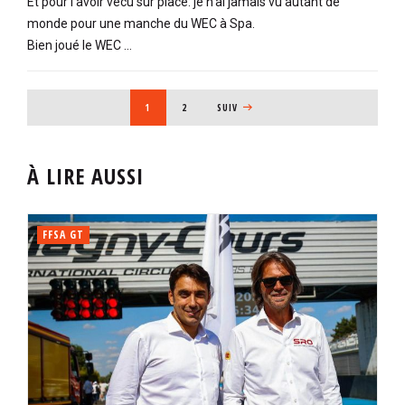
Et pour l’avoir vécu sur place: je n’ai jamais vu autant de
monde pour une manche du WEC à Spa.
Bien joué le WEC …
PAGINATION
PAGE COURANTE
1
PAGE
2
PAGE SUIVANTE
SUIV
À LIRE AUSSI
FFSA GT