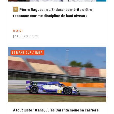
A
Pierre Ragues : « L'Endurance mérite d'être
b
reconnue comme discipline de haut niveau »
o
n
FFSA GT
n
6 AOÛ. 2026 • 9:00
é
LE MANS CUP / IMSA
À tout juste 18 ans, Jules Caranta mène sa carrière