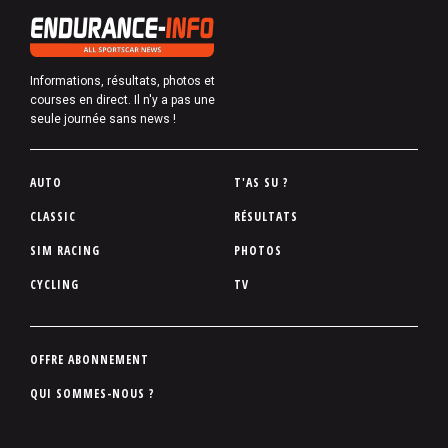
Informations, résultats, photos et
courses en direct. Il n'y a pas une
seule journée sans news !
P
AUTO
T'AS SU ?
i
CLASSIC
RÉSULTATS
e
SIM RACING
PHOTOS
d
d
CYCLING
TV
e
p
a
P
OFFRE ABONNEMENT
g
i
QUI SOMMES-NOUS ?
e
e
d