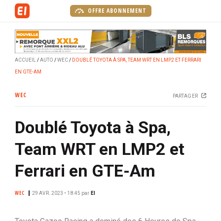
A
OFFRE ABONNEMENT
l
l
e
r
ACCUEIL
AUTO
WEC
DOUBLÉ TOYOTA À SPA, TEAM WRT EN LMP2 ET FERRARI
a
EN GTE-AM
u
c
WEC
PARTAGER
o
n
Doublé Toyota à Spa,
t
e
Team WRT en LMP2 et
n
u
Ferrari en GTE-Am
p
r
WEC
29 AVR. 2023 • 18:45
par
EI
i
n
c