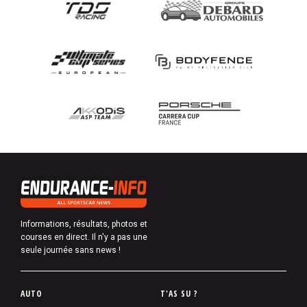
Informations, résultats, photos et
courses en direct. Il n'y a pas une
seule journée sans news !
P
AUTO
T'AS SU ?