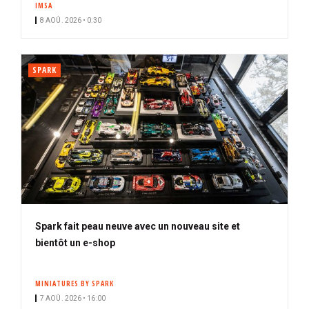
IMSA
i
8 AOÛ. 2026 • 0:30
p
a
l
SPARK
Spark fait peau neuve avec un nouveau site et
bientôt un e-shop
MINIATURES BY SPARK
7 AOÛ. 2026 • 16:00