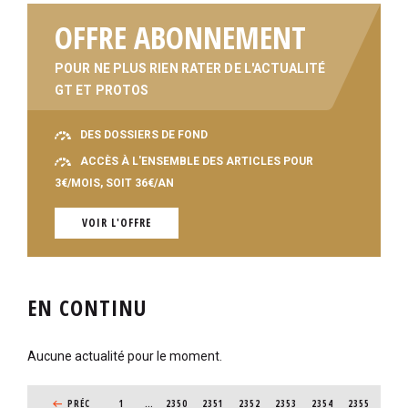
OFFRE ABONNEMENT
POUR NE PLUS RIEN RATER DE L'ACTUALITÉ
GT ET PROTOS
DES DOSSIERS DE FOND
ACCÈS À L'ENSEMBLE DES ARTICLES POUR
3€/MOIS, SOIT 36€/AN
VOIR L'OFFRE
EN CONTINU
Aucune actualité pour le moment.
PAGINATION
PAGE PRÉCÉDENTE
PRÉC
1
…
PAGE
2350
PAGE
2351
PAGE
2352
PAGE
2353
PAGE
2354
PAGE
2355