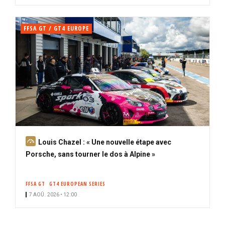
FFSA GT / GT4 EUROPE
A
Louis Chazel : « Une nouvelle étape avec
b
Porsche, sans tourner le dos à Alpine »
o
n
FFSA GT
GT4 EUROPEAN SERIES
n
7 AOÛ. 2026 • 12:00
é