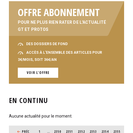
OFFRE ABONNEMENT
POUR NE PLUS RIEN RATER DE L'ACTUALITÉ
GT ET PROTOS
DES DOSSIERS DE FOND
ACCÈS À L'ENSEMBLE DES ARTICLES POUR
3€/MOIS, SOIT 36€/AN
VOIR L'OFFRE
EN CONTINU
Aucune actualité pour le moment.
PAGINATION
PAGE PRÉCÉDENTE
PRÉC
1
…
PAGE
2350
PAGE
2351
PAGE
2352
PAGE
2353
PAGE
2354
PAGE
2355