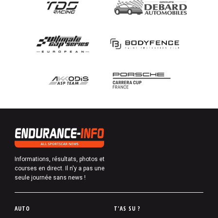
Informations, résultats, photos et
courses en direct. Il n'y a pas une
seule journée sans news !
P
AUTO
T'AS SU ?