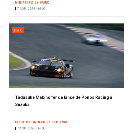
MINIATURES BY SPARK
i
7 AOÛ. 2026 • 16:00
p
a
l
IGTC
Tadasuke Makino fer de lance de Ponos Racing à
Suzuka
INTERCONTINENTAL GT CHALLENGE
7 AOÛ. 2026 • 14:00