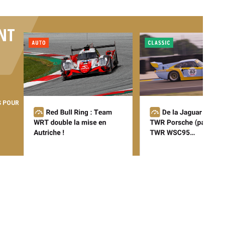
NT
S POUR