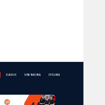
CLASSIC
SIM RACING
CYCLING