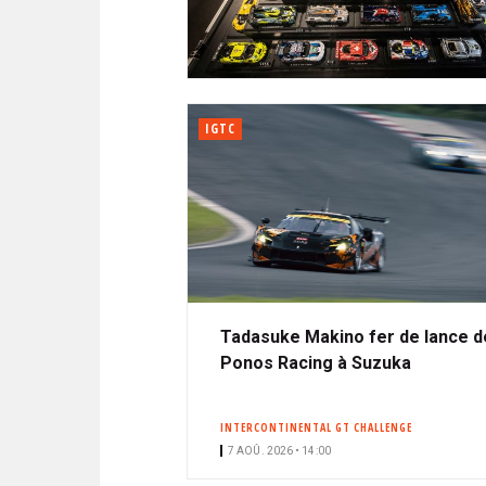
N
i
A
i
C
l
N
p
I
a
P
T
l
A
IGTC
L
E
Tadasuke Makino fer de lance d
Ponos Racing à Suzuka
INTERCONTINENTAL GT CHALLENGE
7 AOÛ. 2026 • 14:00