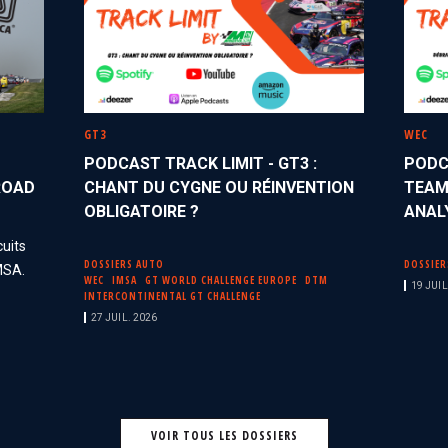
GT3
WEC
PODCAST TRACK LIMIT - GT3 :
PODC
 ROAD
CHANT DU CYGNE OU RÉINVENTION
TEAM
OBLIGATOIRE ?
ANAL
cuits
DOSSIERS AUTO
DOSSIER
MSA.
WEC
IMSA
GT WORLD CHALLENGE EUROPE
DTM
19 JUIL
INTERCONTINENTAL GT CHALLENGE
27 JUIL. 2026
VOIR TOUS LES DOSSIERS