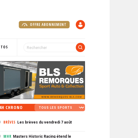
OFFRE ABONNEMENT
C
O
M
P
OTOS
T
E
4H CHRONO
BRÈVES
Les brèves du vendredi 7 août
0
MHR
Masters Historic Racing étend le
0