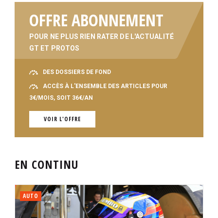
OFFRE ABONNEMENT
POUR NE PLUS RIEN RATER DE L'ACTUALITÉ
GT ET PROTOS
DES DOSSIERS DE FOND
ACCÈS À L'ENSEMBLE DES ARTICLES POUR
3€/MOIS, SOIT 36€/AN
VOIR L'OFFRE
EN CONTINU
AUTO