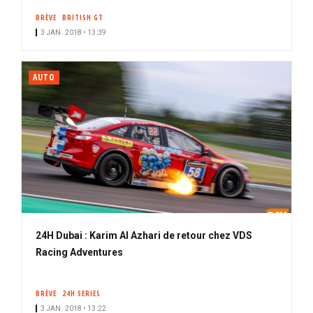
BRÈVE
BRITISH GT
3 JAN. 2018 • 13:39
AUTO
24H Dubai : Karim Al Azhari de retour chez VDS
Racing Adventures
BRÈVE
24H SERIES
3 JAN. 2018 • 13:22