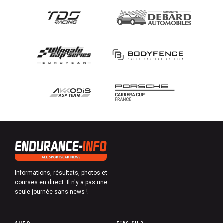
Informations, résultats, photos et
courses en direct. Il n'y a pas une
seule journée sans news !
P