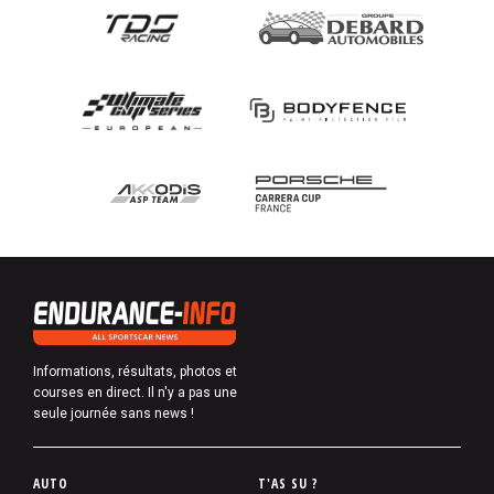
Informations, résultats, photos et
courses en direct. Il n'y a pas une
seule journée sans news !
P
AUTO
T'AS SU ?