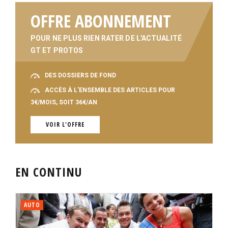
OFFRE ABONNEMENT
POUR NE PLUS RIEN RATER DE L'ACTUALITÉ
GT ET PROTOS
DES DOSSIERS DE FOND
ACCÈS À L'ENSEMBLE DES ARTICLES POUR
3€/MOIS, SOIT 36€/AN
VOIR L'OFFRE
EN CONTINU
AUTO