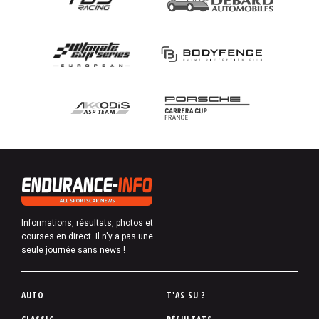
Informations, résultats, photos et
courses en direct. Il n'y a pas une
seule journée sans news !
P
AUTO
T'AS SU ?
i