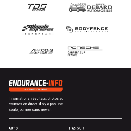
Informations, résultats, photos et
courses en direct. Il n'y a pas une
seule journée sans news !
P
AUTO
T'AS SU ?