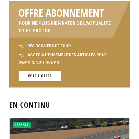
OFFRE ABONNEMENT
POUR NE PLUS RIEN RATER DE L'ACTUALITÉ
GT ET PROTOS
DES DOSSIERS DE FOND
ACCÈS À L'ENSEMBLE DES ARTICLES POUR
3€/MOIS, SOIT 36€/AN
VOIR L'OFFRE
EN CONTINU
CLASSIC