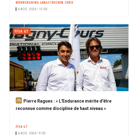
NÜRBURGRING LANGSTRECKEN-SERIE
i
6 AOÛ. 2026 • 15:00
p
a
l
FFSA GT
A
Pierre Ragues : « L'Endurance mérite d'être
b
reconnue comme discipline de haut niveau »
o
n
FFSA GT
n
6 AOÛ. 2026 • 9:00
é