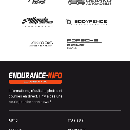
Informations, résultats, photos et
courses en direct. Il n'y a pas une
seule journée sans news !
P
AUTO
T'AS SU ?
i