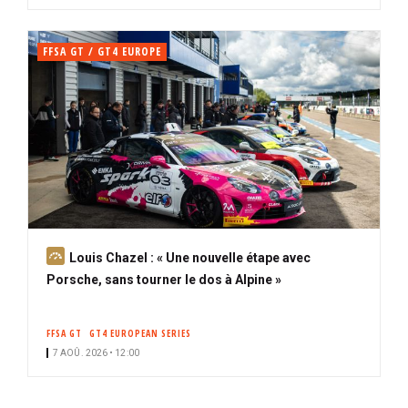
FFSA GT / GT4 EUROPE
A
Louis Chazel : « Une nouvelle étape avec
b
Porsche, sans tourner le dos à Alpine »
o
n
FFSA GT
GT4 EUROPEAN SERIES
n
7 AOÛ. 2026 • 12:00
é