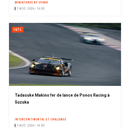
MINIATURES BY SPARK
i
7 AOÛ. 2026 • 16:00
p
a
l
IGTC
Tadasuke Makino fer de lance de Ponos Racing à
Suzuka
INTERCONTINENTAL GT CHALLENGE
7 AOÛ. 2026 • 14:00