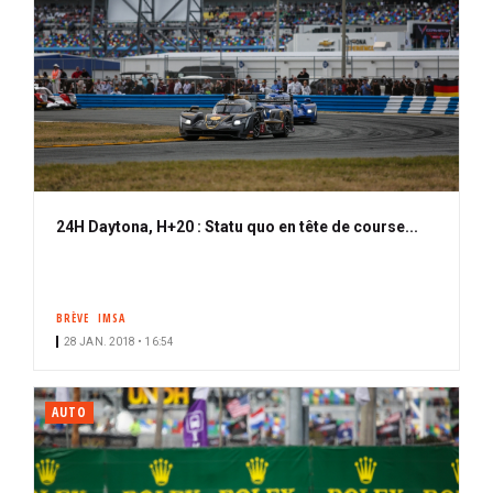
24H Daytona, H+20 : Statu quo en tête de course...
BRÈVE
IMSA
28 JAN. 2018 • 16:54
AUTO