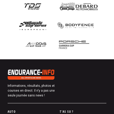
Informations, résultats, photos et
courses en direct. Il n'y a pas une
seule journée sans news !
P
AUTO
T'AS SU ?