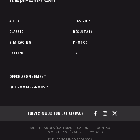
seule journée sans news !
P
AUTO
T'AS SU ?
i
CLASSIC
RÉSULTATS
e
SIM RACING
PHOTOS
d
d
CYCLING
TV
e
p
a
P
OFFRE ABONNEMENT
g
i
QUI SOMMES-NOUS ?
e
e
d
d
SUIVEZ-NOUS SUR LES RÉSEAUX
e
p
a
S
CONDITIONS GÉNÉRALES D'UTILISATION
CONTACT
O
LES MENTIONS LÉGALES
COOKIES
g
U
ENDURANCE-INFO 2006-2026