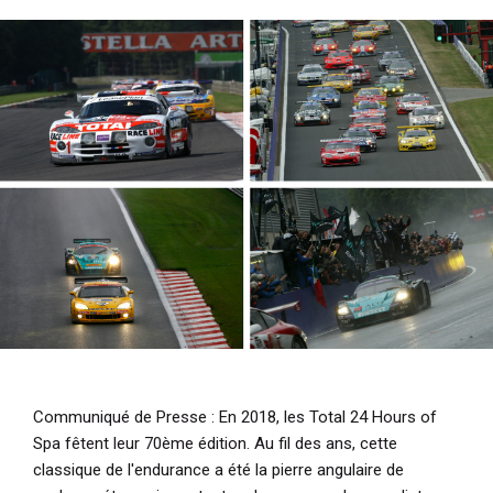
i
p
a
l
Communiqué de Presse
: En 2018, les Total 24 Hours of
Spa fêtent leur 70ème édition. Au fil des ans, cette
classique de l'endurance a été la pierre angulaire de