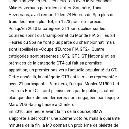
ligne d’arrivée en tête, les deux fois avec le Néerlandais
Mike Hezemans parmi les pilotes. Son père, Toine
Hezemans, avait remporté les 24 Heures de Spa plus de
trois décennies plus tôt, en 1973 pour être précis.
Puisqu’en 2010 la catégorie GT1 se focalise sur les
courses sprint du Championnat du Monde FIA GT, les 24
Heures du Spa ne font plus partie du championnat, mais
sont labellisées «Coupe d'Europe FIA GT2». Quatre
catégories sont présentes : GT2, GT3, GT National et les
prémices de la catégorie GT4 qui fait sa première
apparition, un premier pas vers l’actuelle popularité du GT.
Cette année là, la catégorie GT3 est la mieux représentée
avec 21 participants. Parmi eux, l’unique Mosler MT900R et
les trois Ford GT sont plebiscitées par le public, d'autant
plus que deux de ces dernières sont engagées par l'équipe
Marc VDS Racing basée à Charleroi.
En 2010, une heure avant la fin de la course, BMW
s’apprête à décrocher une 22ème victoire, mais à quarante
minutes de la fin, la M3 connait un problème de bielette de