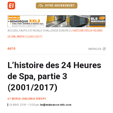
A
OFFRE ABONNEMENT
l
l
e
r
ACCUEIL
AUTO
GT WORLD CHALLENGE EUROPE
L’HISTOIRE DES 24 HEURES
a
DE SPA, PARTIE 3 (2001/2017)
u
c
AUTO
PARTAGER
o
n
L’histoire des 24 Heures
t
e
de Spa, partie 3
n
u
(2001/2017)
p
r
GT WORLD CHALLENGE EUROPE
i
24 MAR. 2018 • 10:00
par
lm@endurance-info.com
n
c