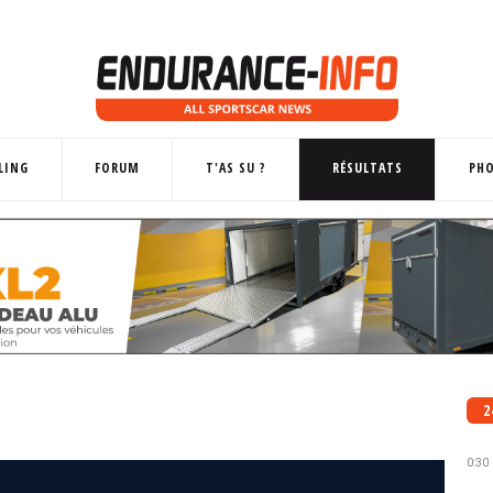
LING
FORUM
T'AS SU ?
RÉSULTATS
PH
2
0:30