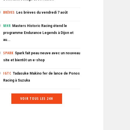
BRÈVES
Les brèves du vendredi 7 août
0
MHR
Masters Historic Racing étend le
0
programme Endurance Legends à Dijon et
au...
SPARK
Spark fait peau neuve avec un nouveau
0
site et bientôt un e-shop
IGTC
Tadasuke Makino fer de lance de Ponos
0
Racing à Suzuka
VOIR TOUS LES 24H