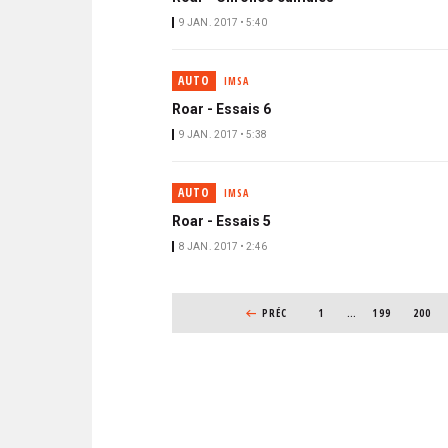
9 JAN. 2017 • 5:40
AUTO
IMSA
Roar - Essais 6
9 JAN. 2017 • 5:38
AUTO
IMSA
Roar - Essais 5
8 JAN. 2017 • 2:46
PAGINATION
PAGE PRÉCÉDENTE
PRÉC
1
…
PAGE
199
PAGE
200