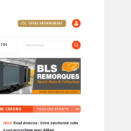
OFFRE ABONNEMENT
C
O
M
P
OTOS
T
E
4H CHRONO
IMSA
Road America - Estre sanctionné suite
à son accrochage avec Aitken