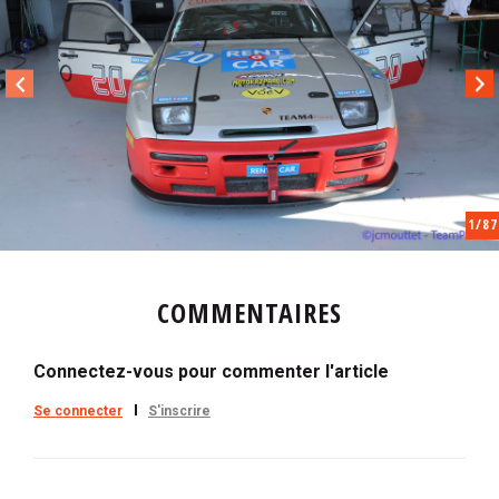
i
p
a
l
1
/87
COMMENTAIRES
Connectez-vous pour commenter l'article
Se connecter
S'inscrire