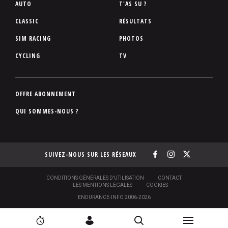
P
AUTO
T'AS SU ?
i
CLASSIC
RÉSULTATS
e
SIM RACING
PHOTOS
d
d
CYCLING
TV
e
p
a
P
OFFRE ABONNEMENT
g
i
QUI SOMMES-NOUS ?
e
e
d
d
SUIVEZ-NOUS SUR LES RÉSEAUX
e
p
a
S
CONDITIONS GÉNÉRALES D'UTILISATION
CONTACT
O
LES MENTIONS LÉGALES
COOKIES
g
U
ENDURANCE-INFO 2006-2026
S
e
-
N
N
P
[
2
C
R
I
a
a
E