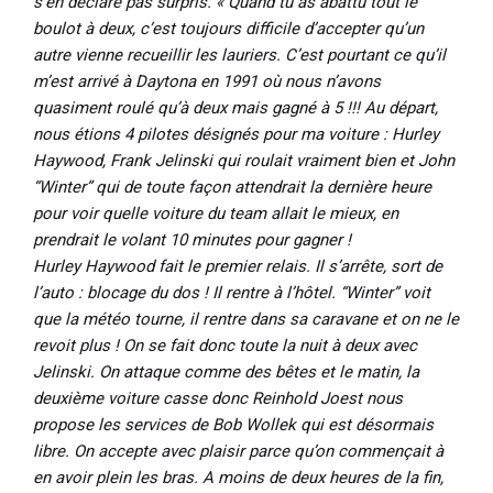
s’en déclare pas surpris. « Quand tu as abattu tout le
boulot à deux, c’est toujours difficile d’accepter qu’un
autre vienne recueillir les lauriers. C’est pourtant ce qu’il
m’est arrivé à Daytona en 1991 où nous n’avons
quasiment roulé qu’à deux mais gagné à 5 !!! Au départ,
nous étions 4 pilotes désignés pour ma voiture : Hurley
Haywood, Frank Jelinski qui roulait vraiment bien et John
“Winter” qui de toute façon attendrait la dernière heure
pour voir quelle voiture du team allait le mieux, en
prendrait le volant 10 minutes pour gagner !
Hurley Haywood fait le premier relais. Il s’arrête, sort de
l’auto : blocage du dos ! Il rentre à l’hôtel. “Winter” voit
que la météo tourne, il rentre dans sa caravane et on ne le
revoit plus ! On se fait donc toute la nuit à deux avec
Jelinski. On attaque comme des bêtes et le matin, la
deuxième voiture casse donc Reinhold Joest nous
propose les services de Bob Wollek qui est désormais
libre. On accepte avec plaisir parce qu’on commençait à
en avoir plein les bras. A moins de deux heures de la fin,