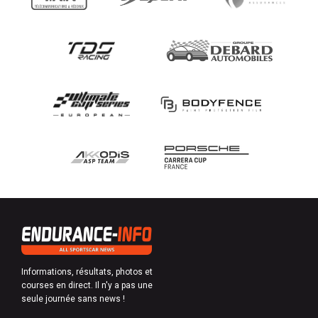
Informations, résultats, photos et
courses en direct. Il n'y a pas une
seule journée sans news !