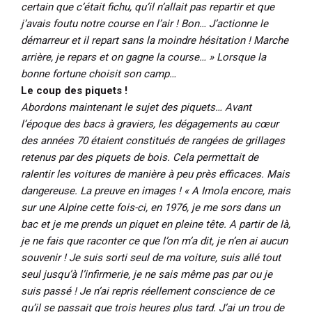
certain que c’était fichu, qu’il n’allait pas repartir et que
j’avais foutu notre course en l’air ! Bon… J’actionne le
démarreur et il repart sans la moindre hésitation ! Marche
arrière, je repars et on gagne la course… » Lorsque la
bonne fortune choisit son camp…
Le coup des piquets !
Abordons maintenant le sujet des piquets… Avant
l’époque des bacs à graviers, les dégagements au cœur
des années 70 étaient constitués de rangées de grillages
retenus par des piquets de bois. Cela permettait de
ralentir les voitures de manière à peu près efficaces. Mais
dangereuse. La preuve en images ! « A Imola encore, mais
sur une Alpine cette fois-ci, en 1976, je me sors dans un
bac et je me prends un piquet en pleine tête. A partir de là,
je ne fais que raconter ce que l’on m’a dit, je n’en ai aucun
souvenir ! Je suis sorti seul de ma voiture, suis allé tout
seul jusqu’à l’infirmerie, je ne sais même pas par ou je
suis passé ! Je n’ai repris réellement conscience de ce
qu’il se passait que trois heures plus tard. J’ai un trou de