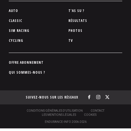
P
AUTO
T'AS SU ?
i
CLASSIC
RÉSULTATS
e
SIM RACING
PHOTOS
d
d
CYCLING
TV
e
p
a
P
OFFRE ABONNEMENT
g
i
QUI SOMMES-NOUS ?
e
e
d
d
SUIVEZ-NOUS SUR LES RÉSEAUX
e
p
a
S
CONDITIONS GÉNÉRALES D'UTILISATION
CONTACT
O
LES MENTIONS LÉGALES
COOKIES
g
U
ENDURANCE-INFO 2006-2026
S
e
-