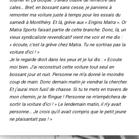
tourner et ça bloque. J’avais oublié de remettre des
cales… Bref, en bossant sans cesse, je parviens à
remonter ma voiture juste à temps pour les essais du
samedi à Montlhéry. Et là, grève aux « Engins Matra ». Or
Matra Sports faisait partie de cette branche. Donc, là, un
vieux syndicaliste revendicatif vient me voir et me dis :
« écoute, c’est la grève chez Matra. Tu ne sortiras pas la
voiture d’ici ! »
Je le regarde droit dans les yeux et je lui dis : « Ecoute
moi bien. J’ai reconstruit cette voiture tout seul en
bossant jour et nuit. Personne ne m’a donné le moindre
coup de main. Donc demain matin je viendrai la chercher.
Et j’aurai mon fusil de chasse. Si tu te mets en travers de
mon chemin, je te flingue ! Personne ne m’empêchera de
sortir la voiture d’ici ! » Le lendemain matin, il n’y avait
personne… Je crois qu’il avait compris que le petit jeune
ne plaisantait pas ! »