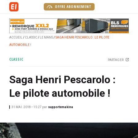
A
OFFRE ABONNEMENT
l
l
e
r
ACCUEIL
CLASSIC
LE MANS
SAGA HENRI PESCAROLO : LE PILOTE
a
AUTOMOBILE !
u
c
CLASSIC
PARTAGER
o
n
Saga Henri Pescarolo :
t
e
Le pilote automobile !
n
u
p
31 MAI. 2018 • 15:27
par
supportemakina
r
i
n
c