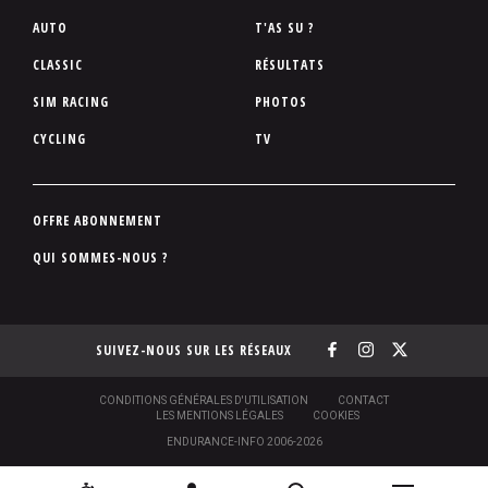
P
AUTO
T'AS SU ?
i
CLASSIC
RÉSULTATS
e
SIM RACING
PHOTOS
d
d
CYCLING
TV
e
p
a
P
OFFRE ABONNEMENT
g
i
QUI SOMMES-NOUS ?
e
e
d
d
SUIVEZ-NOUS SUR LES RÉSEAUX
e
p
a
S
CONDITIONS GÉNÉRALES D'UTILISATION
CONTACT
O
LES MENTIONS LÉGALES
COOKIES
g
U
ENDURANCE-INFO 2006-2026
S
e
-
P
N
N
[
2
C
R