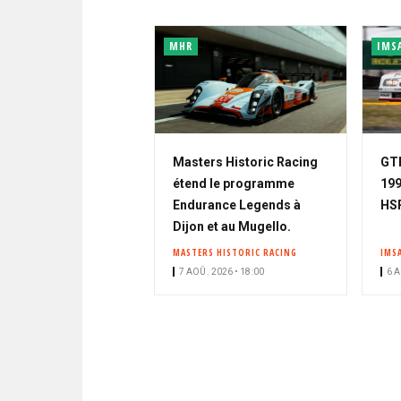
MHR
IMS
Masters Historic Racing
GTP
étend le programme
199
Endurance Legends à
HSR
Dijon et au Mugello.
MASTERS HISTORIC RACING
IMS
7 AOÛ. 2026 • 18:00
6 A