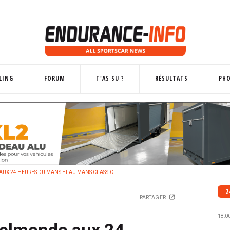
LING
FORUM
T'AS SU ?
RÉSULTATS
PH
AUX 24 HEURES DU MANS ET AU MANS CLASSIC
2
PARTAGER
18:0
Belmondo aux 24