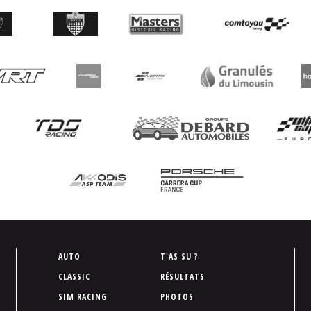
P
AUTO
T'AS SU ?
i
CLASSIC
RÉSULTATS
e
SIM RACING
PHOTOS
d