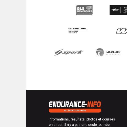
Informations, résultats, photos et courses
en direct. Il n'y a pas une seule journée