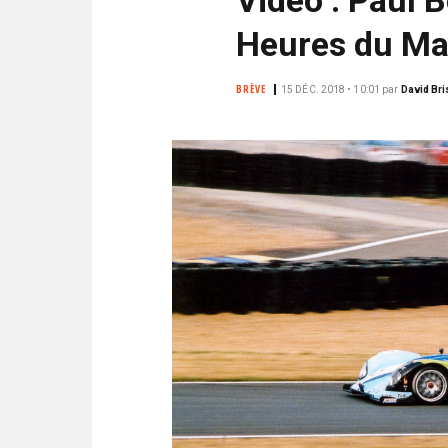
N
i
C
Heures du Ma
p
I
a
P
BRÈVE
15 DÉC. 2018 • 10:01
par
David Bri
l
A
L
E