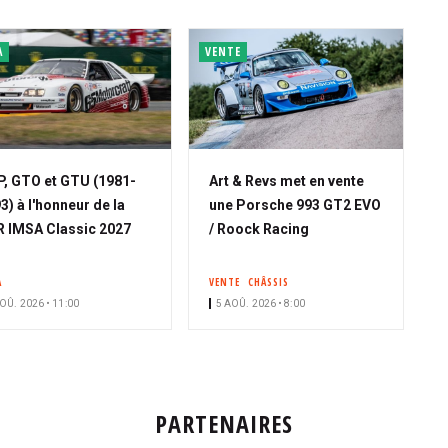
A
VENTE
, GTO et GTU (1981-
Art & Revs met en vente
3) à l'honneur de la
une Porsche 993 GT2 EVO
 IMSA Classic 2027
/ Roock Racing
A
VENTE
CHÂSSIS
OÛ. 2026 • 11:00
5 AOÛ. 2026 • 8:00
PARTENAIRES