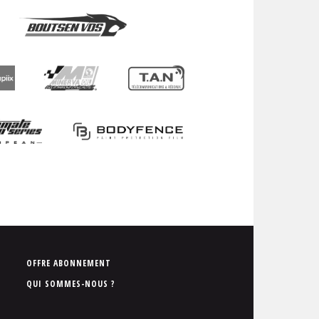
P
OFFRE ABONNEMENT
i
QUI SOMMES-NOUS ?
e
d