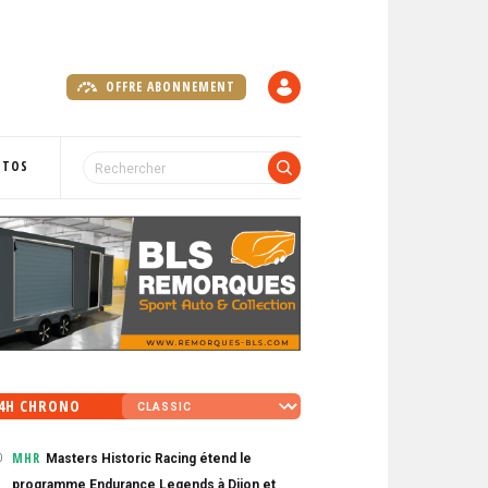
OFFRE ABONNEMENT
C
O
M
P
OTOS
T
E
4H CHRONO
MHR
Masters Historic Racing étend le
0
programme Endurance Legends à Dijon et