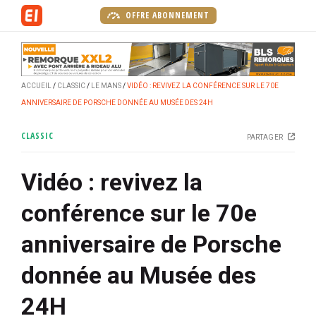
A
OFFRE ABONNEMENT
l
l
e
r
ACCUEIL
CLASSIC
LE MANS
VIDÉO : REVIVEZ LA CONFÉRENCE SUR LE 70E
a
ANNIVERSAIRE DE PORSCHE DONNÉE AU MUSÉE DES 24H
u
c
CLASSIC
PARTAGER
o
n
Vidéo : revivez la
t
e
conférence sur le 70e
n
u
anniversaire de Porsche
p
r
donnée au Musée des
i
n
24H
c