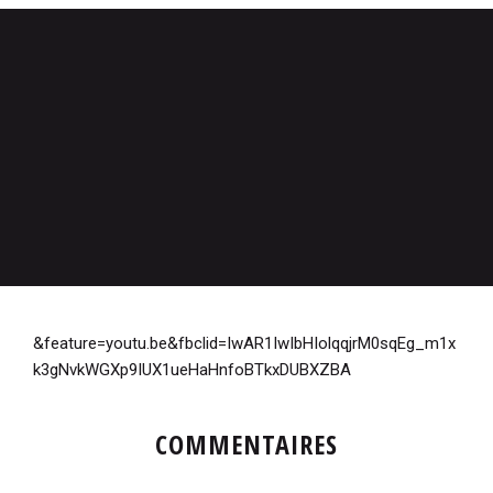
&feature=youtu.be&fbclid=IwAR1IwIbHIolqqjrM0sqEg_m1x
k3gNvkWGXp9IUX1ueHaHnfoBTkxDUBXZBA
COMMENTAIRES