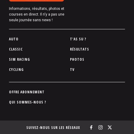
Informations, résultats, photos et
courses en direct. Il n'y a pas une
seule journée sans news !
P
AUTO
T'AS SU ?
i
CLASSIC
RÉSULTATS
e
SIM RACING
PHOTOS
d
d
CYCLING
TV
e
p
a
P
OFFRE ABONNEMENT
g
i
QUI SOMMES-NOUS ?
e
e
d
d
SUIVEZ-NOUS SUR LES RÉSEAUX
e