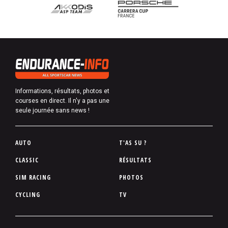
Informations, résultats, photos et
courses en direct. Il n'y a pas une
seule journée sans news !
P
AUTO
T'AS SU ?
i
CLASSIC
RÉSULTATS
e
SIM RACING
PHOTOS
d
d
CYCLING
TV
e
p