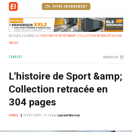
A
OFFRE ABONNEMENT
l
l
e
r
ACCUEIL
CLASSIC
L'HISTOIRE DE SPORT &AMP; COLLECTION RETRACÉE EN 304
a
PAGES
u
c
CLASSIC
PARTAGER
o
n
L'histoire de Sport &amp;
t
e
Collection retracée en
n
u
304 pages
p
r
LIVRES
19 FÉV. 2019 • 11:14
par
Laurent Mercier
i
n
c