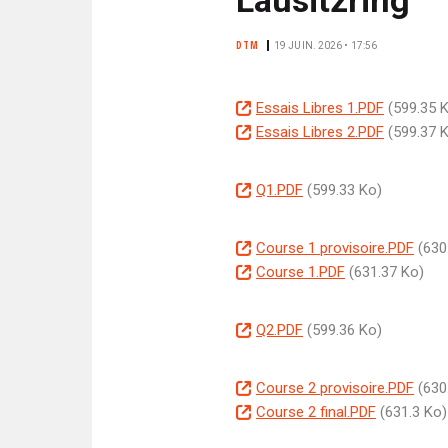
N
i
C
p
DTM
19 JUIN. 2026 • 17:56
I
a
P
l
A
D
Essais Libres 1.PDF
(599.35 
L
o
D
Essais Libres 2.PDF
(599.37 
E
c
o
u
c
D
Q1.PDF
(599.33 Ko)
m
u
o
e
m
c
D
Course 1 provisoire.PDF
(630
n
e
u
o
D
Course 1.PDF
(631.37 Ko)
t
n
m
c
o
t
e
u
c
D
Q2.PDF
(599.36 Ko)
n
m
u
o
t
e
m
c
D
Course 2 provisoire.PDF
(630
n
e
u
o
D
Course 2 final.PDF
(631.3 Ko)
t
n
m
c
o
t