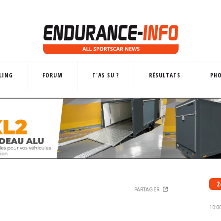
LING
FORUM
T'AS SU ?
RÉSULTATS
PH
2
PARTAGER
10:0