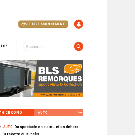
OFFRE ABONNEMENT
C
O
M
P
OTOS
T
E
4H CHRONO
AUTO
Du spectacle en piste… et en dehors :
0
la recette du succès