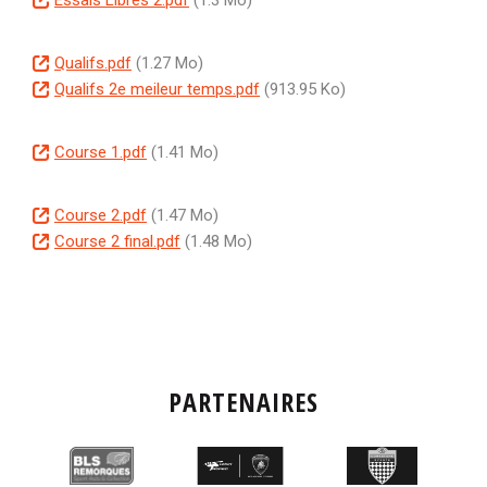
e
m
i
c
o
n
e
p
u
c
D
Qualifs.pdf
(1.27 Mo)
t
n
a
m
u
o
D
Qualifs 2e meileur temps.pdf
(913.95 Ko)
t
l
e
m
c
o
n
e
u
c
D
Course 1.pdf
(1.41 Mo)
t
n
m
u
o
t
e
m
c
D
Course 2.pdf
(1.47 Mo)
n
e
u
o
D
Course 2 final.pdf
(1.48 Mo)
t
n
m
c
o
t
e
u
c
n
m
u
t
e
m
n
e
PARTENAIRES
t
n
t