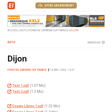
A
OFFRE ABONNEMENT
l
l
e
r
ACCUEIL
AUTO
PORSCHE CARRERA CUP FRANCE
DIJON
a
u
AUTO
PARTAGER
c
o
Dijon
n
t
e
PORSCHE CARRERA CUP FRANCE
14 MAI. 2026 • 12:57
n
u
D
Test 1.pdf
(1.07 Mo)
p
o
D
Test 2.pdf
(1.2 Mo)
r
c
o
i
u
c
n
D
Essais Libres 1.pdf
(1.22 Mo)
m
u
c
o
D
Essais Libres 2.pdf
(1.3 Mo)