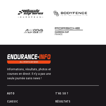
Informations, résultats, photos et
courses en direct. Il n'y a pas une
seule journée sans news !
P
AUTO
T'AS SU ?
i
CLASSIC
RÉSULTATS
e