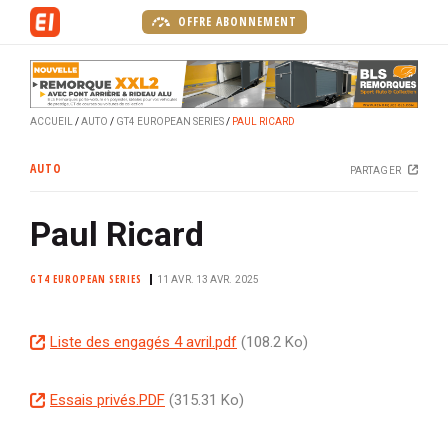
A
OFFRE ABONNEMENT
l
l
e
r
ACCUEIL
AUTO
GT4 EUROPEAN SERIES
PAUL RICARD
a
u
AUTO
PARTAGER
c
o
Paul Ricard
n
t
e
GT4 EUROPEAN SERIES
11 AVR.
13 AVR. 2025
n
u
D
Liste des engagés 4 avril.pdf
(108.2 Ko)
p
o
r
c
i
D
Essais privés.PDF
(315.31 Ko)
u
n
o
m
c
c