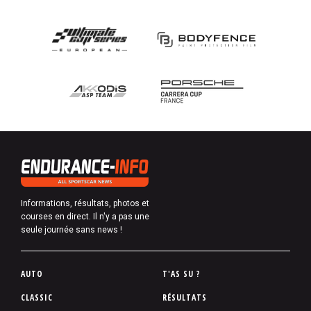
Informations, résultats, photos et
courses en direct. Il n'y a pas une
seule journée sans news !
P
AUTO
T'AS SU ?
i
CLASSIC
RÉSULTATS
e