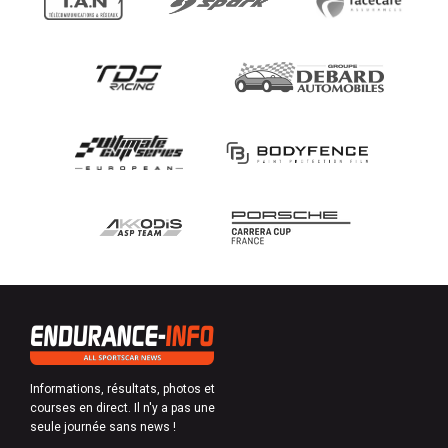
Informations, résultats, photos et
courses en direct. Il n'y a pas une
seule journée sans news !