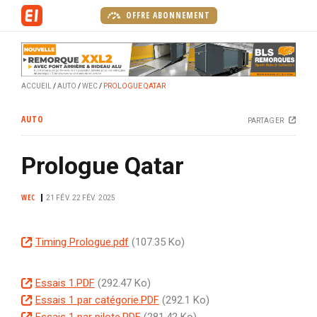
A
OFFRE ABONNEMENT
l
l
e
r
ACCUEIL
AUTO
WEC
PROLOGUE QATAR
a
u
AUTO
PARTAGER
c
o
Prologue Qatar
n
t
e
WEC
21 FÉV.
22 FÉV. 2025
n
u
D
Timing Prologue.pdf
(107.35 Ko)
p
o
r
c
i
D
Essais 1.PDF
(292.47 Ko)
u
n
o
D
Essais 1 par catégorie.PDF
(292.1 Ko)
m
c
c
o
D
Essais 1 par pilote.PDF
(281.42 Ko)