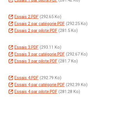
e
i
u
c
o
n
p
m
u
c
D
Essais 2.PDF
(292.65 Ko)
t
a
e
m
u
o
D
Essais 2 par catégorie.PDF
(292.25 Ko)
l
n
e
m
c
o
D
Essais 2 par pilote.PDF
(281.5 Ko)
t
n
e
u
c
o
t
n
m
u
c
D
Essais 3.PDF
(293.11 Ko)
t
e
m
u
o
D
Essais 3 par catégorie.PDF
(292.67 Ko)
n
e
m
c
o
D
Essais 3 par pilote.PDF
(281.7 Ko)
t
n
e
u
c
o
t
n
m
u
c
D
Essais 4.PDF
(292.79 Ko)
t
e
m
u
o
D
Essais 4 par catégorie.PDF
(292.39 Ko)
n
e
m
c
o
D
Essais 4 par pilote.PDF
(281.28 Ko)
t
n
e
u
c
o
t
n
m
u
c
t
e
m
u
n
e
m
t
n
e