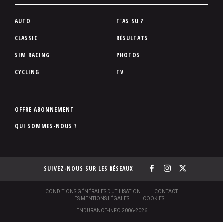
P
AUTO
T'AS SU ?
i
CLASSIC
RÉSULTATS
e
SIM RACING
PHOTOS
d
d
CYCLING
TV
e
p
a
P
OFFRE ABONNEMENT
g
i
QUI SOMMES-NOUS ?
e
e
d
d
SUIVEZ-NOUS SUR LES RÉSEAUX
e
p
a
S
CONDITIONS GÉNÉRALES D'UTILISATION
CONTACT
O
LES MENTIONS LÉGALES
COOKIES
g
U
ENDURANCE-INFO 2006-2026
S
e
-