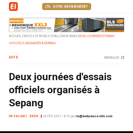
A
OFFRE ABONNEMENT
l
l
e
r
ACCUEIL
AUTO
GT WORLD CHALLENGE ASIA
DEUX JOURNÉES D'ESSAIS
a
OFFICIELS ORGANISÉS À SEPANG
u
c
AUTO
PARTAGER
o
n
Deux journées d'essais
t
e
officiels organisés à
n
u
Sepang
p
r
EN PASSANT
BRÈVE
24 FÉV. 2017 • 8:15
par
lm@endurance-info.com
i
n
c