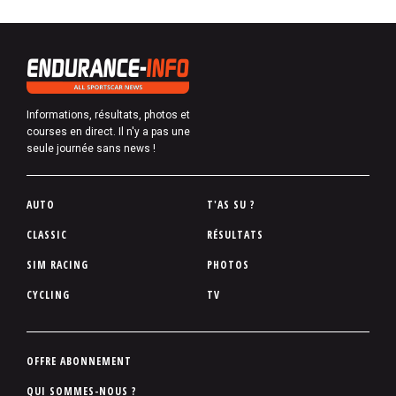
Informations, résultats, photos et
courses en direct. Il n'y a pas une
seule journée sans news !
P
AUTO
T'AS SU ?
i
CLASSIC
RÉSULTATS
e
SIM RACING
PHOTOS
d
d
CYCLING
TV
e
p
a
P
OFFRE ABONNEMENT
g
i
QUI SOMMES-NOUS ?
e