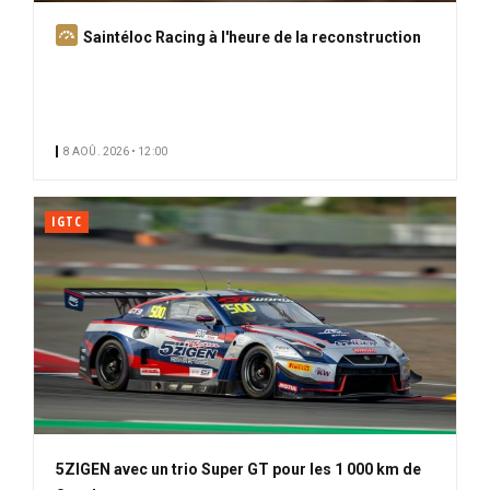
A
Saintéloc Racing à l'heure de la reconstruction
b
o
n
n
8 AOÛ. 2026 • 12:00
é
IGTC
5ZIGEN avec un trio Super GT pour les 1 000 km de