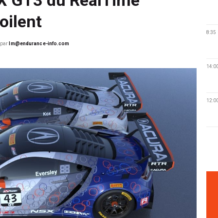
oilent
8:35
par
lm@endurance-info.com
14:0
12:0