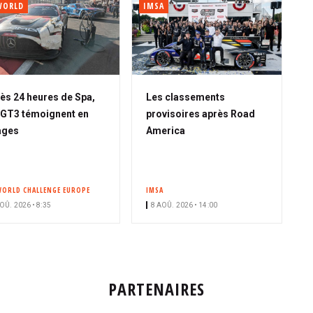
WORLD
IMSA
ès 24 heures de Spa,
Les classements
 GT3 témoignent en
provisoires après Road
ages
America
WORLD CHALLENGE EUROPE
IMSA
OÛ. 2026 • 8:35
8 AOÛ. 2026 • 14:00
PARTENAIRES