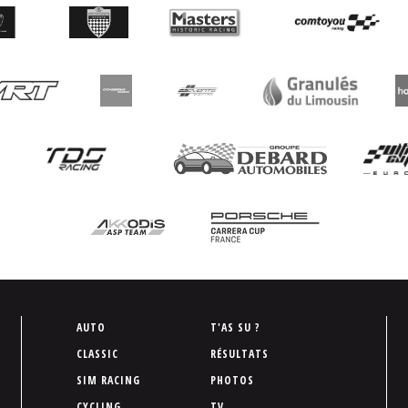
P
AUTO
T'AS SU ?
i
CLASSIC
RÉSULTATS
e
SIM RACING
PHOTOS
d
CYCLING
TV