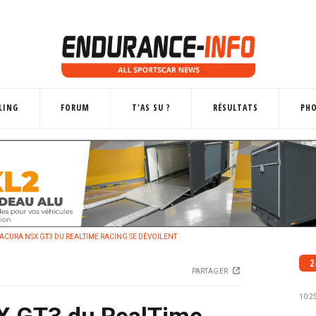
LING
FORUM
T'AS SU ?
RÉSULTATS
PH
 ACURA NSX GT3 DU REALTIME RACING SE DÉVOILENT
2
PARTAGER
10:2
X GT3 du RealTime