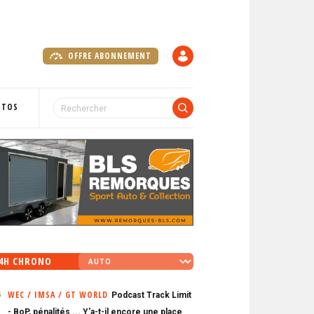
OFFRE ABONNEMENT
C
O
M
P
OTOS
T
E
4H CHRONO
WEC / IMSA / GT WORLD
Podcast Track Limit
5
- BoP, pénalités ... Y'a-t-il encore une place