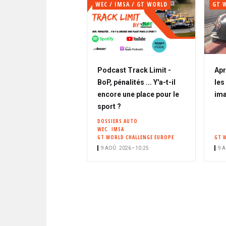
WEC / IMSA / GT WORLD
GT 
Podcast Track Limit -
Apr
BoP, pénalités ... Y'a-t-il
les
encore une place pour le
im
sport ?
DOSSIERS AUTO
WEC
IMSA
GT WORLD CHALLENGE EUROPE
GT 
9 AOÛ. 2026 • 10:25
9 A