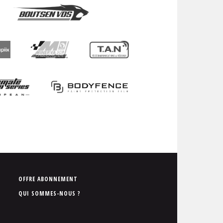
P
OFFRE ABONNEMENT
i
QUI SOMMES-NOUS ?
e
d