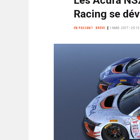
N
i
C
Racing se dév
p
I
a
P
EN PASSANT
BRÈVE
1 MAR. 2017 • 20:13
l
A
L
E