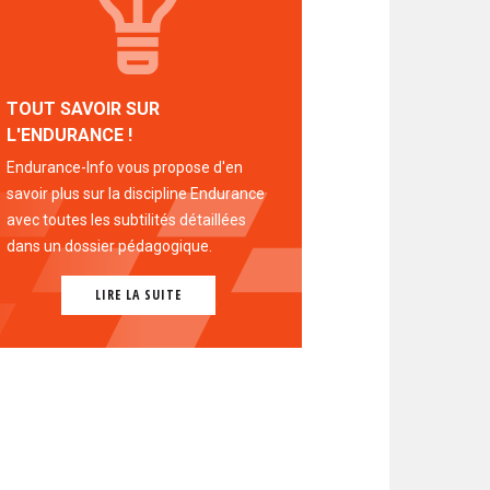
TOUT SAVOIR SUR
L'ENDURANCE !
Endurance-Info vous propose d'en
savoir plus sur la discipline Endurance
avec toutes les subtilités détaillées
dans un dossier pédagogique.
LIRE LA SUITE