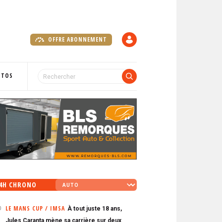
OFFRE ABONNEMENT
C
O
M
P
OTOS
T
E
4H CHRONO
LE MANS CUP / IMSA
À tout juste 18 ans,
0
Jules Caranta mène sa carrière sur deux