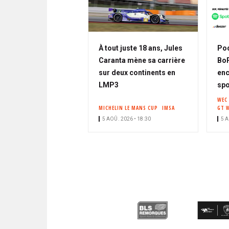
À tout juste 18 ans, Jules
Pod
Caranta mène sa carrière
BoP,
sur deux continents en
enc
LMP3
spo
WEC
MICHELIN LE MANS CUP
IMSA
GT 
5 AOÛ. 2026 • 18:30
5 A