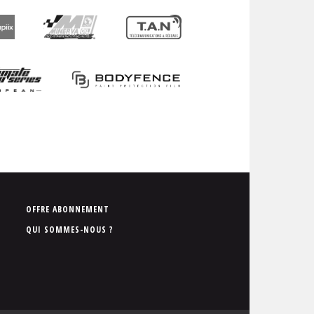
P
OFFRE ABONNEMENT
i
QUI SOMMES-NOUS ?
e
d
d
e
p