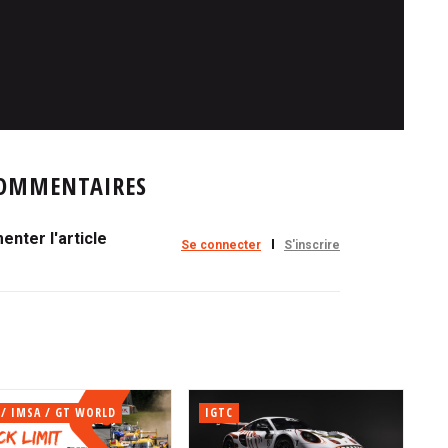
OMMENTAIRES
nter l'article
Se connecter
S'inscrire
 / IMSA / GT WORLD
IGTC