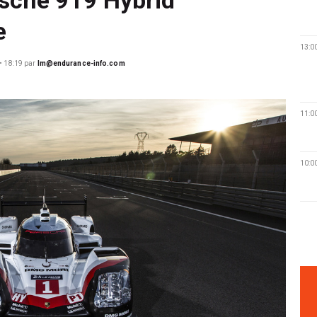
e
13:0
• 18:19
par
lm@endurance-info.com
11:0
10:0