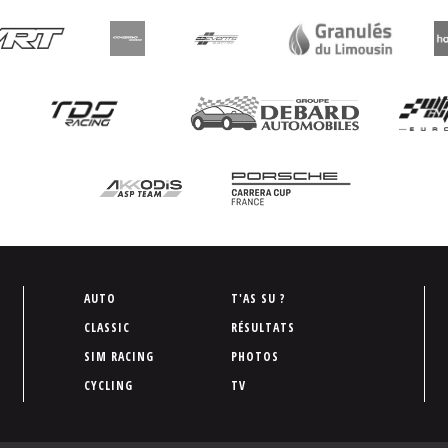
P
AUTO
T'AS SU ?
i
CLASSIC
RÉSULTATS
e
SIM RACING
PHOTOS
d
CYCLING
TV
d
e
p