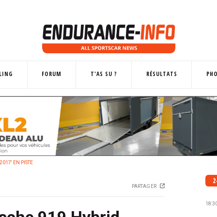
LING
FORUM
T'AS SU ?
RÉSULTATS
PH
2017' EN PISTE
2
PARTAGER
18:3
rsche 919 Hybrid