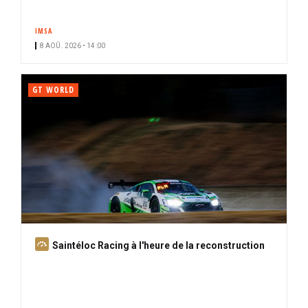
IMSA
8 AOÛ. 2026 • 14:00
GT WORLD
A
Saintéloc Racing à l'heure de la reconstruction
b
o
n