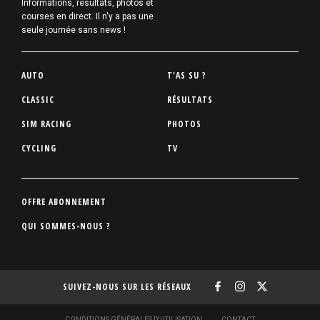
Informations, résultats, photos et
courses en direct. Il n'y a pas une
seule journée sans news !
P
AUTO
T'AS SU ?
i
CLASSIC
RÉSULTATS
e
SIM RACING
PHOTOS
d
d
CYCLING
TV
e
p
a
P
OFFRE ABONNEMENT
g
i
QUI SOMMES-NOUS ?
e
e
d
d
SUIVEZ-NOUS SUR LES RÉSEAUX
e
p
S
CONDITIONS GÉNÉRALES D'UTILISATION
CONTACT