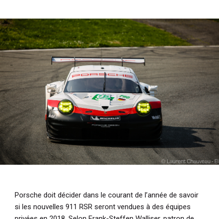
i
p
a
l
Porsche doit décider dans le courant de l’année de savoir
si les nouvelles 911 RSR seront vendues à des équipes
privées en 2018. Selon Frank-Steffen Walliser, patron de