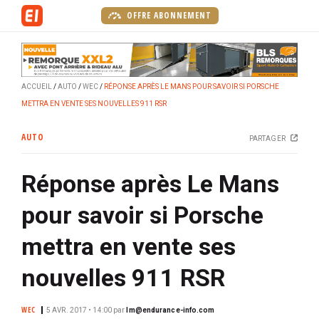
A
OFFRE ABONNEMENT
l
l
e
r
ACCUEIL
AUTO
WEC
RÉPONSE APRÈS LE MANS POUR SAVOIR SI PORSCHE
a
METTRA EN VENTE SES NOUVELLES 911 RSR
u
c
AUTO
PARTAGER
o
n
Réponse après Le Mans
t
e
pour savoir si Porsche
n
u
mettra en vente ses
p
r
nouvelles 911 RSR
i
n
WEC
5 AVR. 2017 • 14:00
par
lm@endurance-info.com
c