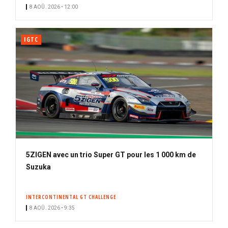
n
8 AOÛ. 2026 • 12:00
é
IGTC
5ZIGEN avec un trio Super GT pour les 1 000 km de
Suzuka
INTERCONTINENTAL GT CHALLENGE
8 AOÛ. 2026 • 9:35