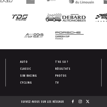
P
AUTO
T'AS SU ?
i
CLASSIC
RÉSULTATS
e
SIM RACING
PHOTOS
d
CYCLING
TV
d
e
p
SUIVEZ-NOUS SUR LES RÉSEAUX
a