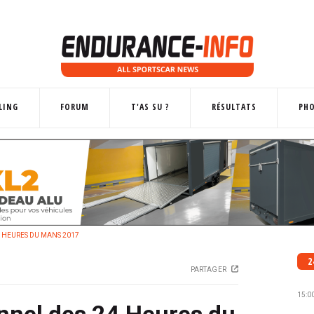
LING
FORUM
T'AS SU ?
RÉSULTATS
PH
 HEURES DU MANS 2017
2
PARTAGER
15:0
nnel des 24 Heures du