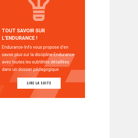
TOUT SAVOIR SUR
L'ENDURANCE !
Endurance-Info vous propose d'en
savoir plus sur la discipline Endurance
avec toutes les subtilités détaillées
dans un dossier pédagogique.
LIRE LA SUITE