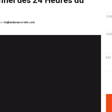
13:0
par
lm@endurance-info.com
10:2
8:35