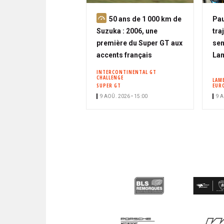
A
50 ans de 1 000 km de
Pau
b
Suzuka : 2006, une
tra
o
première du Super GT aux
sen
n
accents français
La
n
INTERCONTINENTAL GT
CHALLENGE
é
LAM
SUPER GT
EUR
9 AOÛ. 2026 • 15:00
9 A