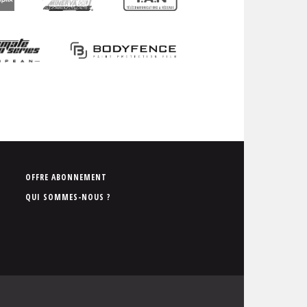
P
OFFRE ABONNEMENT
i
QUI SOMMES-NOUS ?
e
d
d
e
p
a