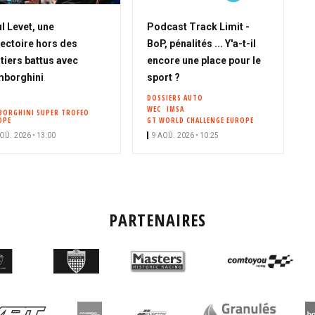
l Levet, une
Podcast Track Limit -
jectoire hors des
BoP, pénalités ... Y'a-t-il
tiers battus avec
encore une place pour le
mborghini
sport ?
DOSSIERS AUTO
WEC
IMSA
BORGHINI SUPER TROFEO
OPE
GT WORLD CHALLENGE EUROPE
OÛ. 2026 • 13:00
9 AOÛ. 2026 • 10:25
PARTENAIRES