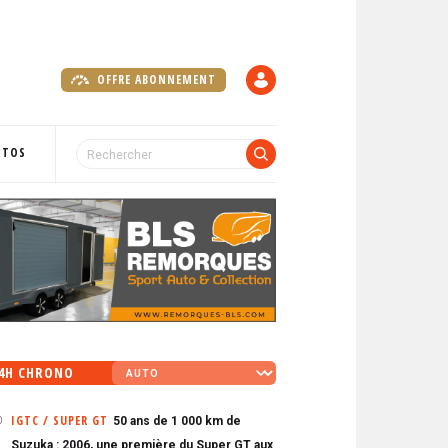
OFFRE ABONNEMENT
C
O
M
P
OTOS
T
E
4H CHRONO
IGTC / SUPER GT
50 ans de 1 000 km de
0
Suzuka : 2006, une première du Super GT aux