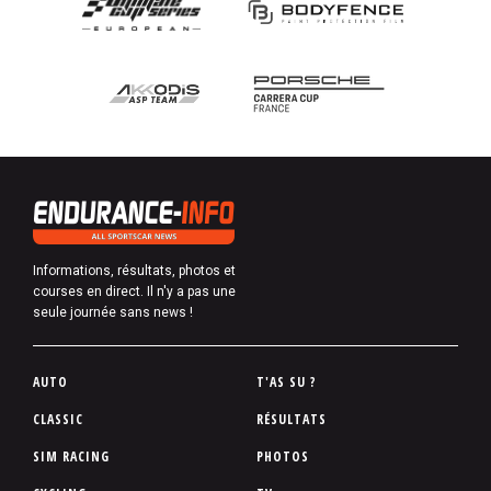
Informations, résultats, photos et
courses en direct. Il n'y a pas une
seule journée sans news !
P
AUTO
T'AS SU ?
i
CLASSIC
RÉSULTATS
e
SIM RACING
PHOTOS
d
d