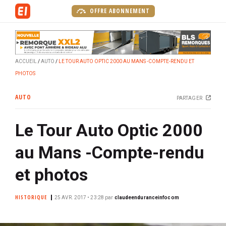
A
OFFRE ABONNEMENT
l
l
e
r
ACCUEIL
AUTO
LE TOUR AUTO OPTIC 2000 AU MANS -COMPTE-RENDU ET
a
PHOTOS
u
c
AUTO
PARTAGER
o
n
Le Tour Auto Optic 2000
t
e
au Mans -Compte-rendu
n
u
et photos
p
r
HISTORIQUE
25 AVR. 2017 • 23:28
par
claudeenduranceinfocom
i
n
c