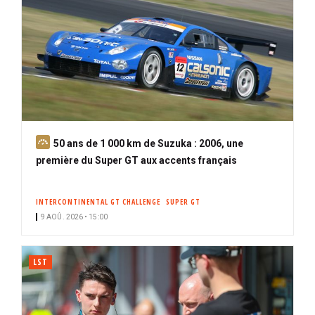
A
50 ans de 1 000 km de Suzuka : 2006, une
b
première du Super GT aux accents français
o
n
INTERCONTINENTAL GT CHALLENGE
SUPER GT
n
9 AOÛ. 2026 • 15:00
é
LST