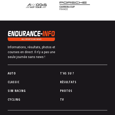
Informations, résultats, photos et
courses en direct. Il n'y a pas une
seule journée sans news !
P
AUTO
T'AS SU ?
i
CLASSIC
RÉSULTATS
e
SIM RACING
PHOTOS
d
d
CYCLING
TV
e
p