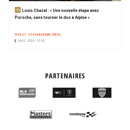
A
Louis Chazel : « Une nouvelle étape avec
b
Porsche, sans tourner le dos à Alpine »
o
n
FFSA GT
GT4 EUROPEAN SERIES
n
7 AOÛ. 2026 • 12:00
é
PARTENAIRES