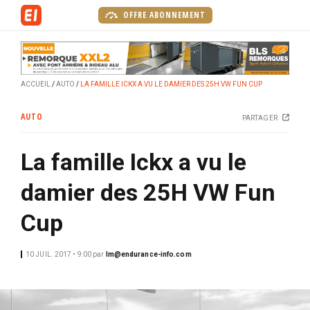
A
OFFRE ABONNEMENT
l
l
e
r
ACCUEIL
AUTO
LA FAMILLE ICKX A VU LE DAMIER DES 25H VW FUN CUP
a
u
AUTO
PARTAGER
c
o
La famille Ickx a vu le
n
t
damier des 25H VW Fun
e
n
Cup
u
p
10 JUIL. 2017 • 9:00
par
lm@endurance-info.com
r
i
n
c