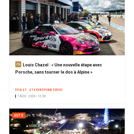
A
Louis Chazel : « Une nouvelle étape avec
b
Porsche, sans tourner le dos à Alpine »
o
n
FFSA GT
GT4 EUROPEAN SERIES
n
7 AOÛ. 2026 • 12:00
é
AUTO