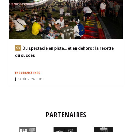
A
Du spectacle en piste… et en dehors : la recette
b
du succès
o
n
ENDURANCE INFO
n
7 AOÛ. 2026 • 10:00
é
PARTENAIRES