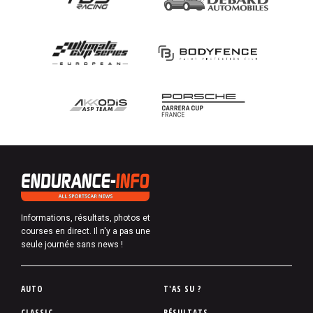
Informations, résultats, photos et
courses en direct. Il n'y a pas une
seule journée sans news !
P
AUTO
T'AS SU ?
i
CLASSIC
RÉSULTATS