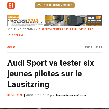
A
OFFRE ABONNEMENT
l
l
e
r
ACCUEIL
AUTO
DTM
AUDI SPORT VA TESTER SIX JEUNES PILOTES SUR LE
a
LAUSITZRING
u
c
AUTO
PARTAGER
o
n
Audi Sport va tester six
t
e
jeunes pilotes sur le
n
u
Lausitzring
p
r
BRÈVE
DTM
20 OCT. 2017 • 18:25
par
claudeenduranceinfocom
i
n
c