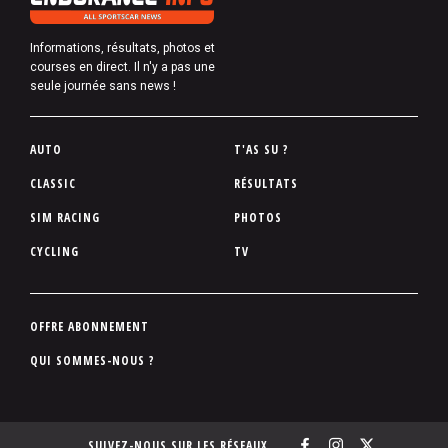
Informations, résultats, photos et
courses en direct. Il n'y a pas une
seule journée sans news !
P
AUTO
T'AS SU ?
i
CLASSIC
RÉSULTATS
e
SIM RACING
PHOTOS
d
d
CYCLING
TV
e
p
a
P
OFFRE ABONNEMENT
g
i
QUI SOMMES-NOUS ?
e
e
d
d
SUIVEZ-NOUS SUR LES RÉSEAUX
e