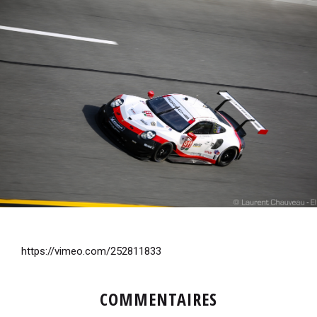
i
p
a
l
https://vimeo.com/252811833
COMMENTAIRES