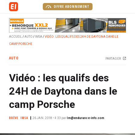
A
OFFRE ABONNEMENT
l
l
e
r
ACCUEIL
AUTO
IMSA
VIDÉO : LES QUALIFS DES 24H DE DAYTONA DANS LE
a
CAMP PORSCHE
u
c
AUTO
PARTAGER
o
n
Vidéo : les qualifs des
t
e
24H de Daytona dans le
n
u
camp Porsche
p
r
BRÈVE
IMSA
26 JAN. 2018 • 4:33
par
lm@endurance-info.com
i
n
c