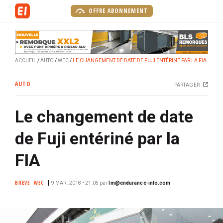
A
OFFRE ABONNEMENT
l
l
e
r
ACCUEIL
AUTO
WEC
LE CHANGEMENT DE DATE DE FUJI ENTÉRINÉ PAR LA FIA
a
u
AUTO
PARTAGER
c
o
Le changement de date
n
t
de Fuji entériné par la
e
n
FIA
u
p
BRÈVE
WEC
9 MAR. 2018 • 21:05
par
lm@endurance-info.com
r
i
n
c