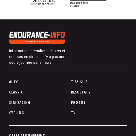
Informations, résultats, photos et
courses en direct. Il n'y a pas une
seule journée sans news !
P
AUTO
T'AS SU ?
i
CLASSIC
RÉSULTATS
e
SIM RACING
PHOTOS
d
d
CYCLING
TV
e
p
a
P
OFFRE ABONNEMENT