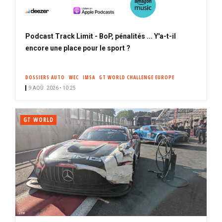
Podcast Track Limit - BoP, pénalités ... Y'a-t-il
encore une place pour le sport ?
DOSSIERS AUTO
WEC
IMSA
GT WORLD CHALLENGE EUROPE
9 AOÛ. 2026 • 10:25
GT WORLD