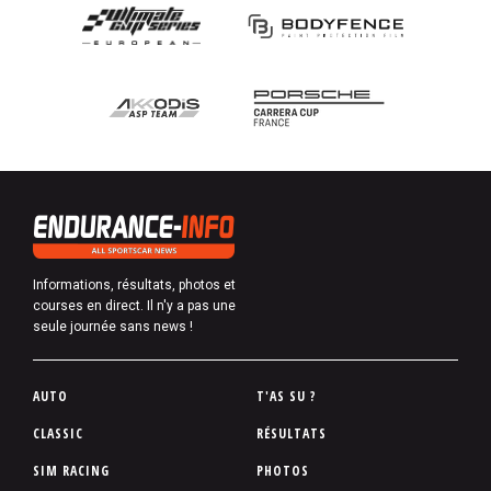
Informations, résultats, photos et
courses en direct. Il n'y a pas une
seule journée sans news !
P
AUTO
T'AS SU ?
i
CLASSIC
RÉSULTATS
e
SIM RACING
PHOTOS
d