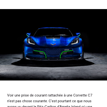
i
p
a
l
Voir une prise de courant rattachée à une Corvette C7
n'est pas chose courante. C'est pourtant ce que nous
avons vu devant le Ritz-Carlton d'Amelia Island où une