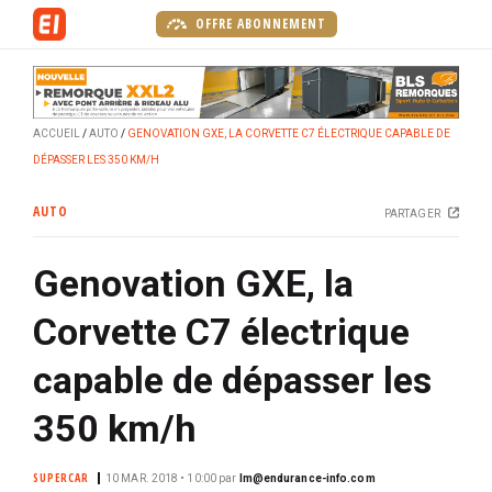
A
OFFRE ABONNEMENT
l
l
e
r
ACCUEIL
AUTO
GENOVATION GXE, LA CORVETTE C7 ÉLECTRIQUE CAPABLE DE
a
DÉPASSER LES 350 KM/H
u
c
AUTO
PARTAGER
o
n
Genovation GXE, la
t
e
Corvette C7 électrique
n
u
capable de dépasser les
p
r
350 km/h
i
n
SUPERCAR
10 MAR. 2018 • 10:00
par
lm@endurance-info.com
c