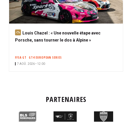
A
Louis Chazel : « Une nouvelle étape avec
b
Porsche, sans tourner le dos à Alpine »
o
n
FFSA GT
GT4 EUROPEAN SERIES
n
7 AOÛ. 2026 • 12:00
é
PARTENAIRES