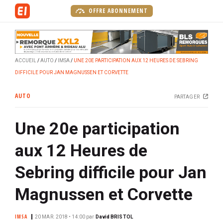
A
OFFRE ABONNEMENT
l
l
e
r
ACCUEIL
AUTO
IMSA
UNE 20E PARTICIPATION AUX 12 HEURES DE SEBRING
a
DIFFICILE POUR JAN MAGNUSSEN ET CORVETTE
u
c
AUTO
PARTAGER
o
n
Une 20e participation
t
e
aux 12 Heures de
n
u
Sebring difficile pour Jan
p
r
Magnussen et Corvette
i
n
IMSA
20 MAR. 2018 • 14:00
par
David BRISTOL
c