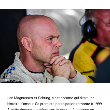
i
p
a
l
Jan Magnussen et Sebring, c'est comme qui dirait une
histoire d'amour. Sa première participation remonte à 1999.
A cette époque, il a découvert le course floridienne en