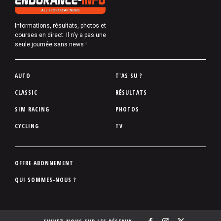
Informations, résultats, photos et
courses en direct. Il n'y a pas une
seule journée sans news !
P
AUTO
T'AS SU ?
i
CLASSIC
RÉSULTATS
e
SIM RACING
PHOTOS
d
d
CYCLING
TV
e
p
a
P
OFFRE ABONNEMENT
g
i
QUI SOMMES-NOUS ?
e
e
d
d