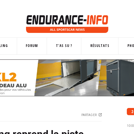
LING
FORUM
T'AS SU ?
RÉSULTATS
PH
2
PARTAGER
10:0
ng reprend la piste