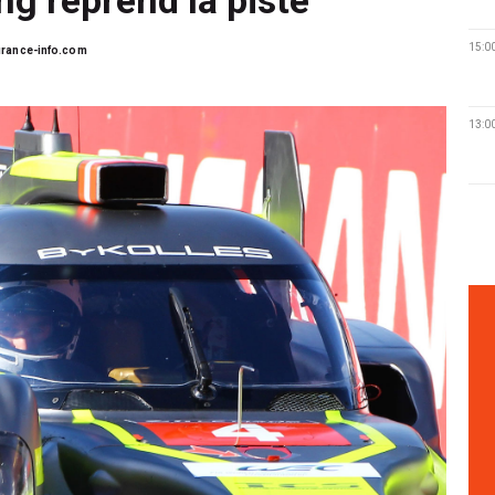
15:0
rance-info.com
13:0