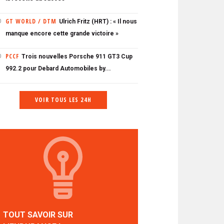
GT WORLD / DTM
Ulrich Fritz (HRT) : « Il nous
0
manque encore cette grande victoire »
PCCF
Trois nouvelles Porsche 911 GT3 Cup
0
992.2 pour Debard Automobiles by...
VOIR TOUS LES 24H
TOUT SAVOIR SUR