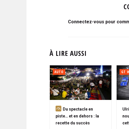
C
Connectez-vous pour comme
À LIRE AUSSI
AUTO
GT 
A
Du spectacle en
Ulr
b
piste… et en dehors : la
no
o
recette du succès
cet