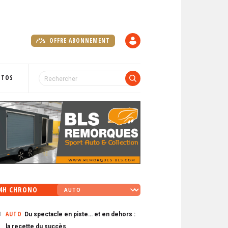
OFFRE ABONNEMENT
C
O
M
P
OTOS
T
E
4H CHRONO
AUTO
Du spectacle en piste… et en dehors :
0
la recette du succès