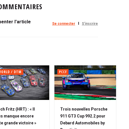
OMMENTAIRES
nter l'article
Se connecter
S'inscrire
WORLD / DTM
PCCF
ich Fritz (HRT) : « Il
Trois nouvelles Porsche
us manque encore
911 GT3 Cup 992.2 pour
te grande victoire »
Debard Automobiles by