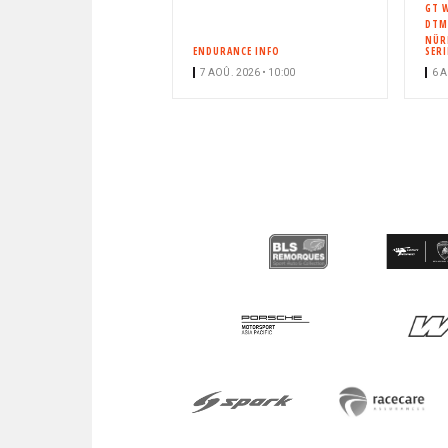
n
GT 
DTM
n
NÜR
é
ENDURANCE INFO
SERI
7 AOÛ. 2026 • 10:00
6 A