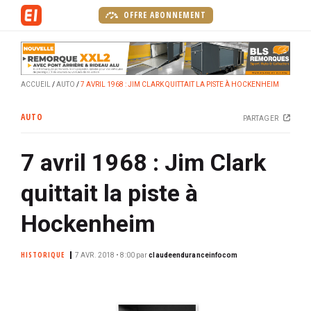
A
OFFRE ABONNEMENT
l
l
e
r
ACCUEIL
AUTO
7 AVRIL 1968 : JIM CLARK QUITTAIT LA PISTE À HOCKENHEIM
a
u
AUTO
PARTAGER
c
o
7 avril 1968 : Jim Clark
n
t
quittait la piste à
e
n
Hockenheim
u
p
HISTORIQUE
7 AVR. 2018 • 8:00
par
claudeenduranceinfocom
r
i
n
c