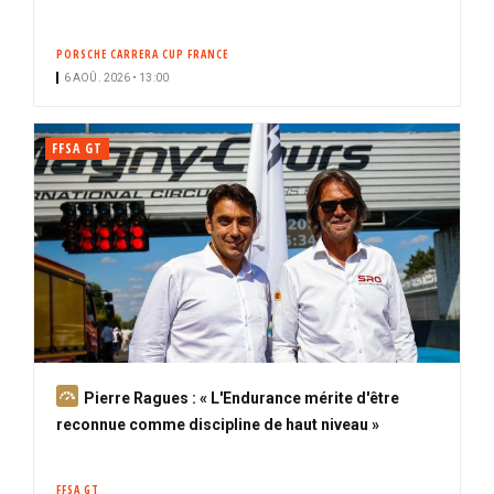
PORSCHE CARRERA CUP FRANCE
6 AOÛ. 2026 • 13:00
FFSA GT
A
Pierre Ragues : « L'Endurance mérite d'être
b
reconnue comme discipline de haut niveau »
o
n
FFSA GT