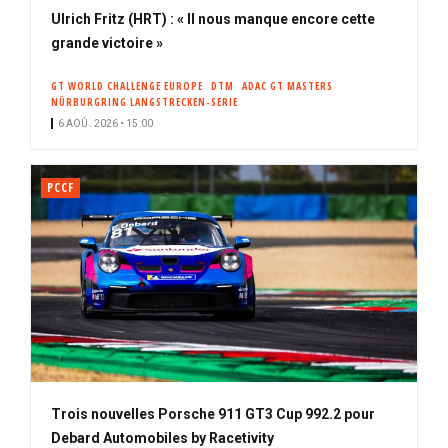
Ulrich Fritz (HRT) : « Il nous manque encore cette
grande victoire »
GT WORLD CHALLENGE EUROPE
DTM
ADAC GT MASTERS
NÜRBURGRING LANGSTRECKEN-SERIE
6 AOÛ. 2026 • 15:00
PCCF
Trois nouvelles Porsche 911 GT3 Cup 992.2 pour
Debard Automobiles by Racetivity