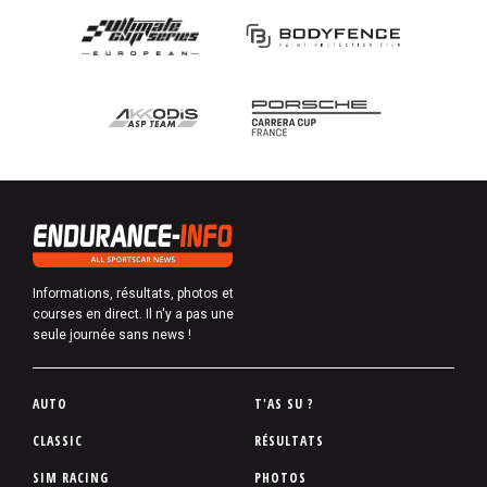
Informations, résultats, photos et
courses en direct. Il n'y a pas une
seule journée sans news !
P
AUTO
T'AS SU ?
i
CLASSIC
RÉSULTATS
e
SIM RACING
PHOTOS
d