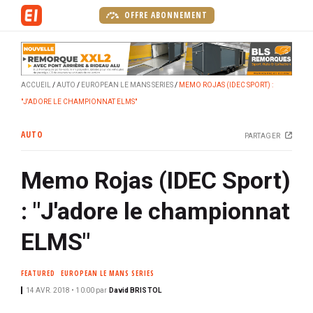
A
OFFRE ABONNEMENT
l
l
e
r
ACCUEIL
AUTO
EUROPEAN LE MANS SERIES
MEMO ROJAS (IDEC SPORT) :
a
"J'ADORE LE CHAMPIONNAT ELMS"
u
c
AUTO
PARTAGER
o
n
Memo Rojas (IDEC Sport)
t
e
: "J'adore le championnat
n
u
ELMS"
p
r
FEATURED
EUROPEAN LE MANS SERIES
i
14 AVR. 2018 • 10:00
par
David BRISTOL
n
c