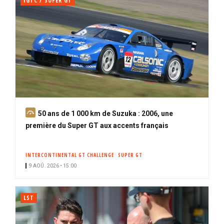
IGTC / SUPER GT
A
50 ans de 1 000 km de Suzuka : 2006, une
b
première du Super GT aux accents français
o
n
INTERCONTINENTAL GT CHALLENGE
SUPER GT
n
9 AOÛ. 2026 • 15:00
é
LST