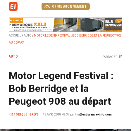
A
OFFRE ABONNEMENT
l
l
e
r
ACCUEIL
AUTO
MOTOR LEGEND FESTIVAL : BOB BERRIDGE ET LA PEUGEOT 908
a
AU DÉPART
u
c
AUTO
PARTAGER
o
n
Motor Legend Festival :
t
e
Bob Berridge et la
n
u
Peugeot 908 au départ
p
r
HISTORIQUE
BRÈVE
15 AVR. 2018 • 8:37
par
lm@endurance-info.com
i
n
c