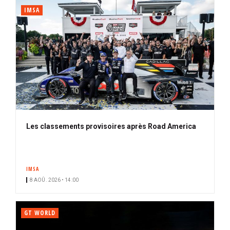
IMSA
Les classements provisoires après Road America
IMSA
8 AOÛ. 2026 • 14:00
GT WORLD