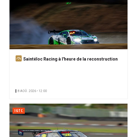
A
Saintéloc Racing à l'heure de la reconstruction
b
o
n
n
8 AOÛ. 2026 • 12:00
é
IGTC