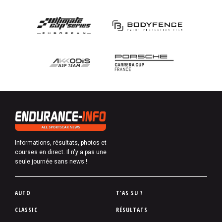
Informations, résultats, photos et
courses en direct. Il n'y a pas une
seule journée sans news !
P
AUTO
T'AS SU ?
i
CLASSIC
RÉSULTATS
e