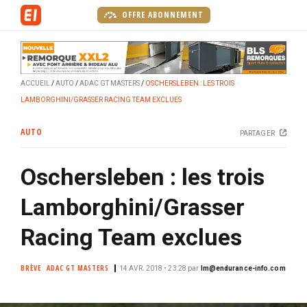
A
OFFRE ABONNEMENT
l
l
e
r
ACCUEIL
AUTO
ADAC GT MASTERS
OSCHERSLEBEN : LES TROIS
a
LAMBORGHINI/GRASSER RACING TEAM EXCLUES
u
c
AUTO
PARTAGER
o
n
Oschersleben : les trois
t
e
Lamborghini/Grasser
n
u
Racing Team exclues
p
r
BRÈVE
ADAC GT MASTERS
14 AVR. 2018 • 23:28
par
lm@endurance-info.com
i
n
c