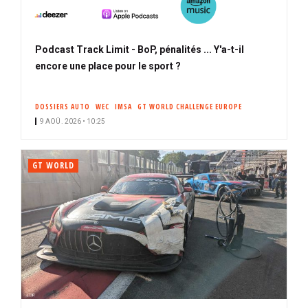
Podcast Track Limit - BoP, pénalités ... Y'a-t-il
encore une place pour le sport ?
DOSSIERS AUTO
WEC
IMSA
GT WORLD CHALLENGE EUROPE
9 AOÛ. 2026 • 10:25
GT WORLD