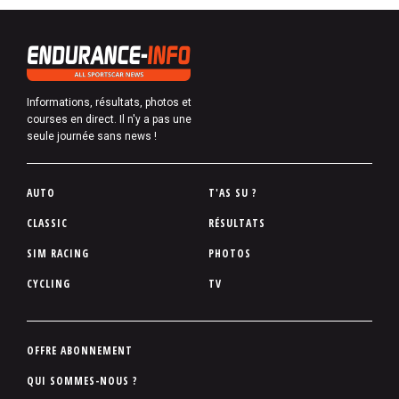
Informations, résultats, photos et
courses en direct. Il n'y a pas une
seule journée sans news !
P
AUTO
T'AS SU ?
i
CLASSIC
RÉSULTATS
e
SIM RACING
PHOTOS
d
d
CYCLING
TV
e
p
a
P
OFFRE ABONNEMENT
g
i
QUI SOMMES-NOUS ?
e
e