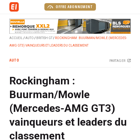
A
OFFRE ABONNEMENT
l
l
e
r
ACCUEIL
AUTO
BRITISH GT
ROCKINGHAM : BUURMAN/MOWLE (MERCEDES-
a
AMG GT3) VAINQUEURS ET LEADERS DU CLASSEMENT
u
c
AUTO
PARTAGER
o
n
Rockingham :
t
e
Buurman/Mowle
n
u
(Mercedes-AMG GT3)
p
r
vainqueurs et leaders du
i
n
classement
c