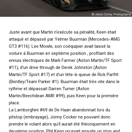
Juste avant que Martin n'exécute sa pénalité, Keen était
attaqué et dépassé par Yelmer Buurman (Mercedes-AMG
GT3 #116). Lee Mowle, son coéquipier avait laissé la
voiture à Buurman en septième position , profitant des
ennuis électriques de Mark Farmer (Aston Martin/TF Sport
#11), d'un drive through de Derek Johnston (Aston
Martin/TF Sport #17) et d'un tête-à-queue de Rick Parfitt
(Bentley/Team Parker #1). Buurman était très vite dans le
rythme et dépassait Darren Turner (Aston
Martin/Beechdean AMR #99), puis Keen pour la première
place.
La Lamborghini #69 de De Haan abandonnait lors du
pitstop (embrayage), Jonny Cocker ne pouvant donc
prendre le volant alors qu'il aurait été théoriquement en
deuxième position. Phil Keen recevait ensuite un stop and