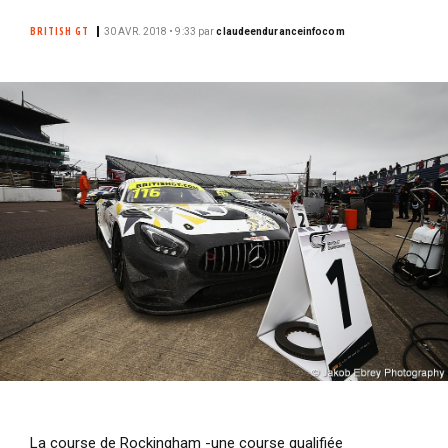
i
BRITISH GT
30 AVR. 2018 • 9:33
par
claudeenduranceinfocom
p
a
l
La course de Rockingham -une course qualifiée