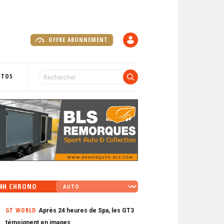
OFFRE ABONNEMENT
C
O
M
P
OTOS
T
E
4H CHRONO
GT WORLD
Après 24 heures de Spa, les GT3
témoignent en images