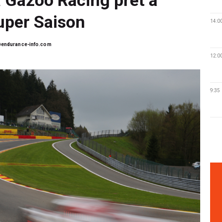
Super Saison
14:0
endurance-info.com
12:0
9:35