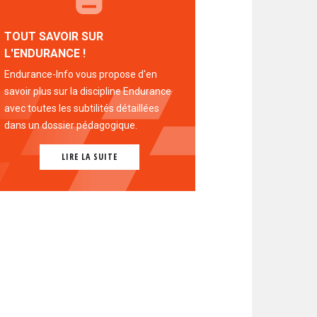
TOUT SAVOIR SUR
L'ENDURANCE !
Endurance-Info vous propose d'en
savoir plus sur la discipline Endurance
avec toutes les subtilités détaillées
dans un dossier pédagogique.
LIRE LA SUITE