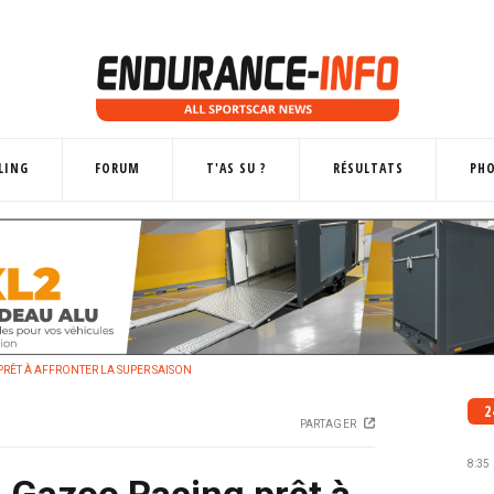
LING
FORUM
T'AS SU ?
RÉSULTATS
PH
PRÊT À AFFRONTER LA SUPER SAISON
2
PARTAGER
8:35
a Gazoo Racing prêt à