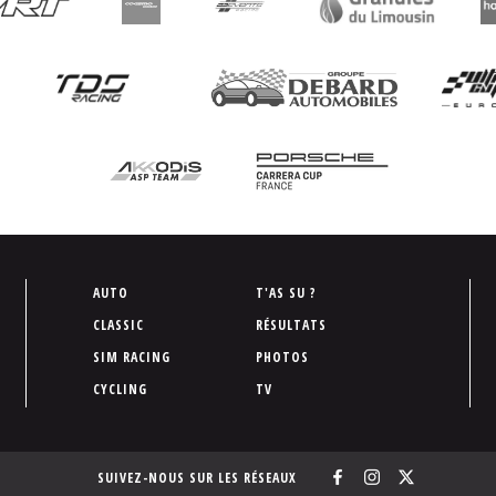
P
AUTO
T'AS SU ?
i
CLASSIC
RÉSULTATS
e
SIM RACING
PHOTOS
d
CYCLING
TV
d
e
p
SUIVEZ-NOUS SUR LES RÉSEAUX
a