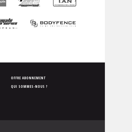
P
OFFRE ABONNEMENT
i
QUI SOMMES-NOUS ?
e
d
d
e
p
a