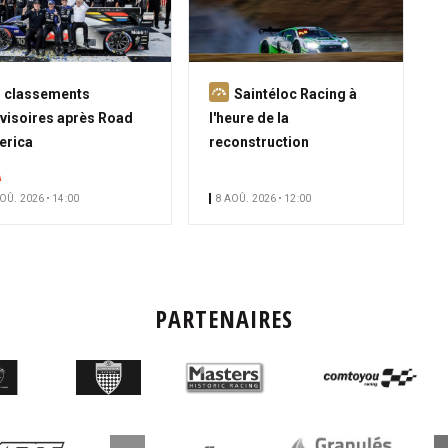
A
 classements
Saintéloc Racing à
b
visoires après Road
l'heure de la
o
erica
reconstruction
n
A
n
OÛ. 2026 • 14:00
8 AOÛ. 2026 • 12:00
é
PARTENAIRES