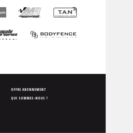
P
OFFRE ABONNEMENT
i
QUI SOMMES-NOUS ?
e
d
d
e
p