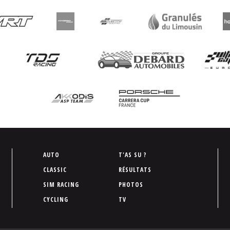
P
AUTO
T'AS SU ?
i
CLASSIC
RÉSULTATS
e
SIM RACING
PHOTOS
d
CYCLING
TV
d
e
p