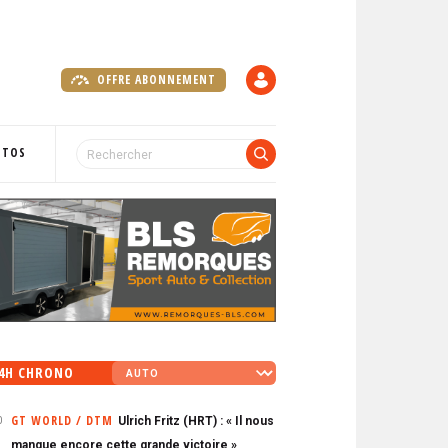
OFFRE ABONNEMENT
C
O
M
P
OTOS
T
E
4H CHRONO
GT WORLD / DTM
Ulrich Fritz (HRT) : « Il nous
0
manque encore cette grande victoire »