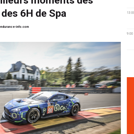
s des 6H de Spa
13:0
ndurance-info.com
9:00