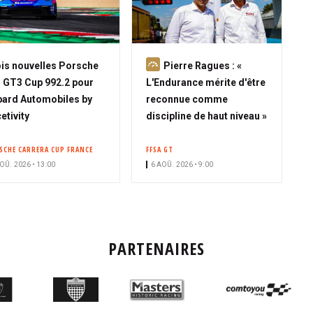
A
is nouvelles Porsche
Pierre Ragues : «
b
 GT3 Cup 992.2 pour
L'Endurance mérite d'être
o
ard Automobiles by
reconnue comme
n
etivity
discipline de haut niveau »
n
é
SCHE CARRERA CUP FRANCE
FFSA GT
OÛ. 2026 • 13:00
6 AOÛ. 2026 • 9:00
PARTENAIRES