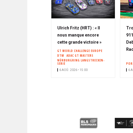
Ulrich Fritz (HRT) : « Il
Tro
nous manque encore
911
cette grande victoire »
Deb
Rac
GT WORLD CHALLENGE EUROPE
DTM
ADAC GT MASTERS
NÜRBURGRING LANGSTRECKEN-
SERIE
POR
6 AOÛ. 2026 • 15:00
6 A