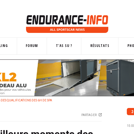
LING
FORUM
T'AS SU ?
RÉSULTATS
PH
 DES QUALIFICATIONS DES 6H DE SPA
2
PARTAGER
15:0
eilleurs moments des