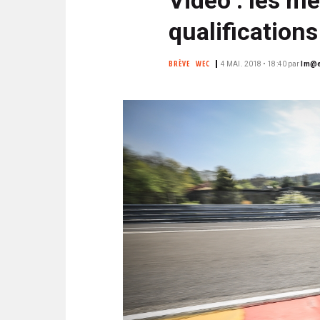
N
i
C
qualification
p
I
a
P
BRÈVE
WEC
4 MAI. 2018 • 18:40
par
lm@e
l
A
L
E