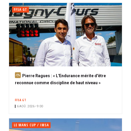
FFSA GT
A
Pierre Ragues : « L'Endurance mérite d'être
b
reconnue comme discipline de haut niveau »
o
n
FFSA GT
n
6 AOÛ. 2026 • 9:00
é
LE MANS CUP / IMSA