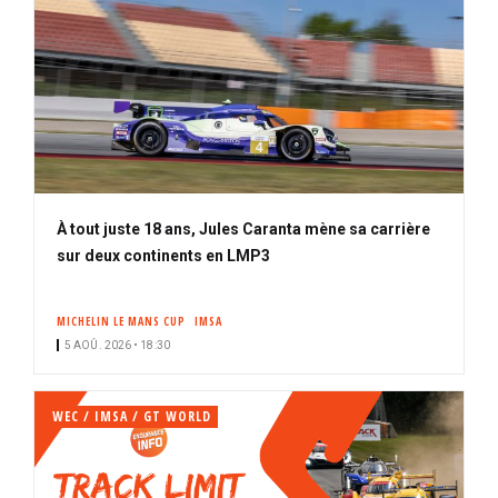
À tout juste 18 ans, Jules Caranta mène sa carrière
sur deux continents en LMP3
MICHELIN LE MANS CUP
IMSA
5 AOÛ. 2026 • 18:30
WEC / IMSA / GT WORLD