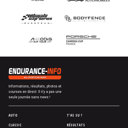
Informations, résultats, photos et
courses en direct. Il n'y a pas une
seule journée sans news !
P
AUTO
T'AS SU ?
i
CLASSIC
RÉSULTATS