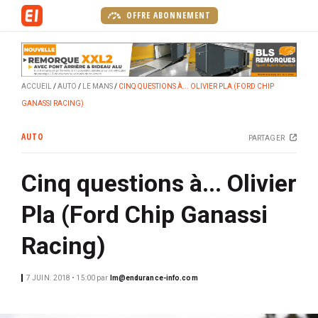
A
OFFRE ABONNEMENT
l
l
e
r
ACCUEIL
AUTO
LE MANS
CINQ QUESTIONS À... OLIVIER PLA (FORD CHIP
a
GANASSI RACING)
u
c
AUTO
PARTAGER
o
n
Cinq questions à... Olivier
t
e
Pla (Ford Chip Ganassi
n
u
Racing)
p
r
7 JUIN. 2018 • 15:00
par
lm@endurance-info.com
i
n
c