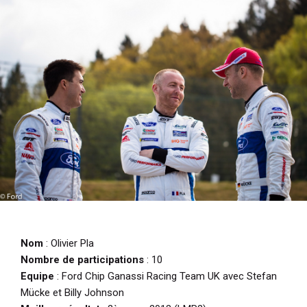
i
p
a
l
Nom
: Olivier Pla
Nombre de participations
: 10
Equipe
: Ford Chip Ganassi Racing Team UK avec Stefan
Mücke et Billy Johnson