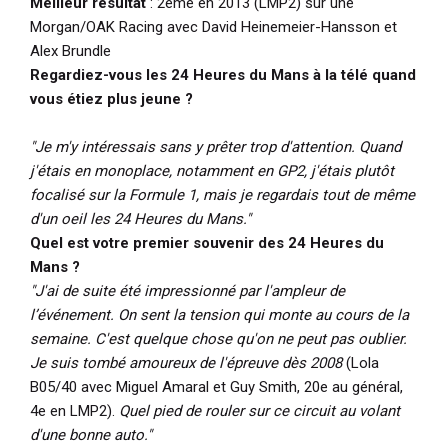
Meilleur résultat
: 2ème en 2013 (LMP2) sur une
Morgan/OAK Racing avec David Heinemeier-Hansson et
Alex Brundle
Regardiez-vous les 24 Heures du Mans à la télé quand
vous étiez plus jeune ?
"Je m'y intéressais sans y prêter trop d'attention. Quand
j'étais en monoplace, notamment en GP2, j'étais plutôt
focalisé sur la Formule 1, mais je regardais tout de même
d'un oeil les 24 Heures du Mans."
Quel est votre premier souvenir des 24 Heures du
Mans ?
"J'ai de suite été impressionné par l'ampleur de
l’événement. On sent la tension qui monte au cours de la
semaine. C'est quelque chose qu'on ne peut pas oublier.
Je suis tombé amoureux de l'épreuve dès 2008
(Lola
B05/40 avec Miguel A
m
aral et Guy Smith, 20e au général,
4e en LMP2).
Quel pied de rouler sur ce circuit au volant
d'une bonne auto."