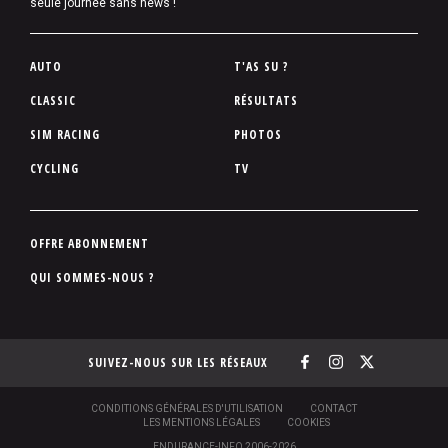
seule journée sans news !
P
AUTO
T'AS SU ?
i
CLASSIC
RÉSULTATS
e
SIM RACING
PHOTOS
d
d
CYCLING
TV
e
p
a
P
OFFRE ABONNEMENT
g
i
QUI SOMMES-NOUS ?
e
e
d
d
SUIVEZ-NOUS SUR LES RÉSEAUX
e
p
a
S
CONDITIONS GÉNÉRALES D'UTILISATION
CONTACT
O
LES MENTIONS LÉGALES
COOKIES
g
U
ENDURANCE-INFO 2006-2026