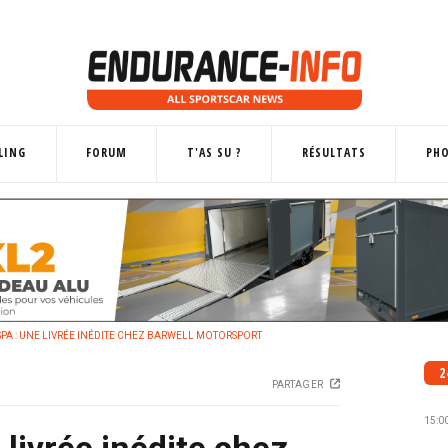
LING
FORUM
T'AS SU ?
RÉSULTATS
PH
PA : UNE LIVRÉE INÉDITE CHEZ BARWELL MOTORSPORT
2
PARTAGER
15:0
 livrée inédite chez