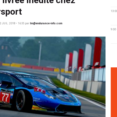
rsport
13:0
2 JUIL. 2018 • 16:35
par
lm@endurance-info.com
9:00