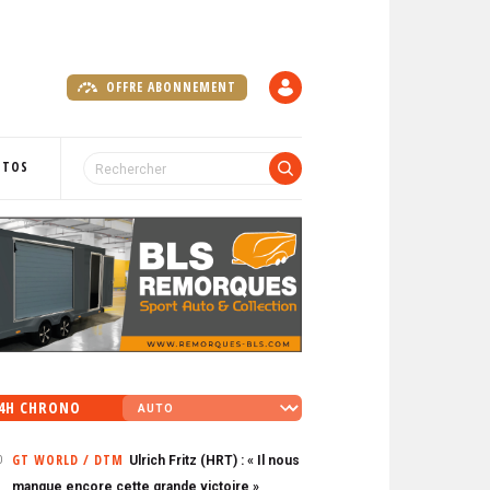
OFFRE ABONNEMENT
C
O
M
P
OTOS
T
E
4H CHRONO
GT WORLD / DTM
Ulrich Fritz (HRT) : « Il nous
0
manque encore cette grande victoire »