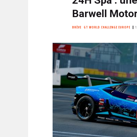
N
i
C
Barwell Moto
p
I
a
P
BRÈVE
GT WORLD CHALLENGE EUROPE
1
l
A
L
E