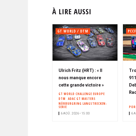
À LIRE AUSSI
GT WORLD / DTM
PCCF
Ulrich Fritz (HRT) : « Il
Tro
nous manque encore
911
cette grande victoire »
Deb
Rac
GT WORLD CHALLENGE EUROPE
DTM
ADAC GT MASTERS
NÜRBURGRING LANGSTRECKEN-
SERIE
POR
6 AOÛ. 2026 • 15:00
6 A