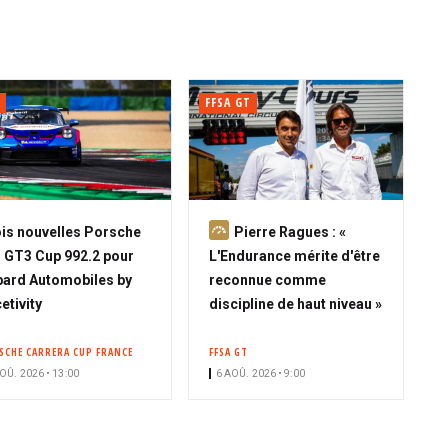
FFSA GT
A
is nouvelles Porsche
Pierre Ragues : «
b
 GT3 Cup 992.2 pour
L'Endurance mérite d'être
o
ard Automobiles by
reconnue comme
n
etivity
discipline de haut niveau »
n
é
SCHE CARRERA CUP FRANCE
FFSA GT
OÛ. 2026 • 13:00
6 AOÛ. 2026 • 9:00