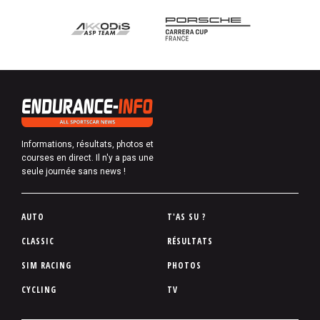
Informations, résultats, photos et
courses en direct. Il n'y a pas une
seule journée sans news !
P
AUTO
T'AS SU ?
i
CLASSIC
RÉSULTATS
e
SIM RACING
PHOTOS
d
d
CYCLING
TV
e
p