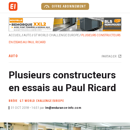
A
OFFRE ABONNEMENT
l
l
e
r
ACCUEIL
AUTO
GT WORLD CHALLENGE EUROPE
PLUSIEURS CONSTRUCTEURS
a
EN ESSAIS AU PAUL RICARD
u
c
AUTO
PARTAGER
o
n
Plusieurs constructeurs
t
e
en essais au Paul Ricard
n
u
BRÈVE
GT WORLD CHALLENGE EUROPE
p
r
31 OCT. 2018 • 16:51
par
lm@endurance-info.com
i
n
c