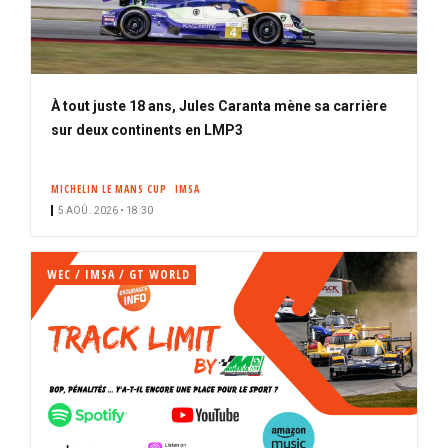
À tout juste 18 ans, Jules Caranta mène sa carrière
sur deux continents en LMP3
MICHELIN LE MANS CUP
IMSA
5 AOÛ. 2026 • 18:30
WEC / IMSA / GT WORLD