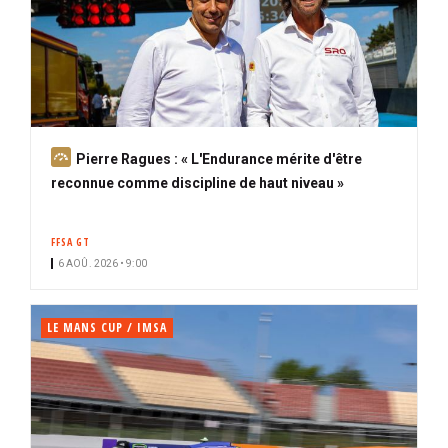
A
Pierre Ragues : « L'Endurance mérite d'être
b
reconnue comme discipline de haut niveau »
o
n
FFSA GT
n
6 AOÛ. 2026 • 9:00
é
LE MANS CUP / IMSA