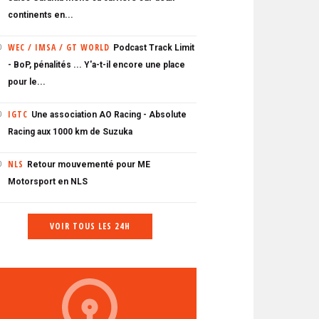
continents en...
WEC / IMSA / GT WORLD
Podcast Track Limit
0
- BoP, pénalités ... Y'a-t-il encore une place
pour le...
IGTC
Une association AO Racing - Absolute
0
Racing aux 1000 km de Suzuka
NLS
Retour mouvementé pour ME
0
Motorsport en NLS
VOIR TOUS LES 24H