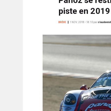
N
i
C
piste en 2019
p
I
a
P
BRÈVE
1 NOV. 2018 • 18:10
par
claudeend
l
A
L
E