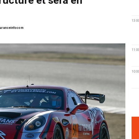
13:0
uranceinfocom
11:0
10:0