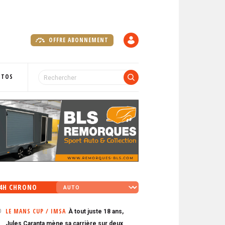
OFFRE ABONNEMENT
C
O
M
P
OTOS
T
E
4H CHRONO
LE MANS CUP / IMSA
À tout juste 18 ans,
0
Jules Caranta mène sa carrière sur deux