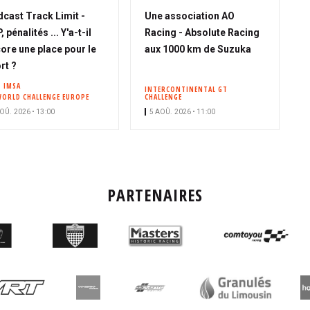
cast Track Limit -
Une association AO
 pénalités ... Y'a-t-il
Racing - Absolute Racing
ore une place pour le
aux 1000 km de Suzuka
rt ?
IMSA
INTERCONTINENTAL GT
WORLD CHALLENGE EUROPE
CHALLENGE
OÛ. 2026 • 13:00
5 AOÛ. 2026 • 11:00
PARTENAIRES