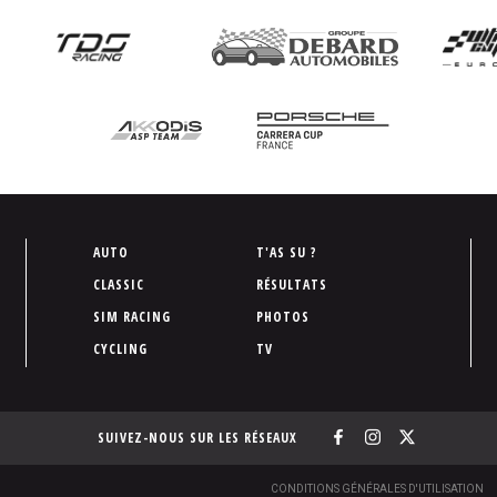
P
AUTO
T'AS SU ?
i
CLASSIC
RÉSULTATS
e
SIM RACING
PHOTOS
d
CYCLING
TV
d
e
p
SUIVEZ-NOUS SUR LES RÉSEAUX
a
g
e
S
CONDITIONS GÉNÉRALES D'UTILISATION