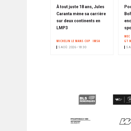
À tout juste 18 ans, Jules
Pod
Caranta mène sa carrière
BoP,
sur deux continents en
enc
LMP3
spo
WEC
MICHELIN LE MANS CUP
IMSA
GT 
5 AOÛ. 2026 • 18:30
5 A