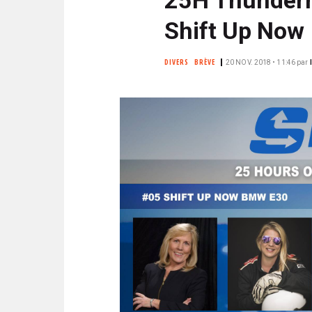
N
i
C
Shift Up Now
p
I
a
P
DIVERS
BRÈVE
20 NOV. 2018 • 11:46
par
l
A
L
E