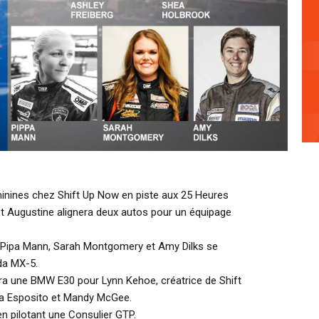
minines chez Shift Up Now en piste aux 25 Heures
St Augustine alignera deux autos pour un équipage
, Pipa Mann, Sarah Montgomery et Amy Dilks se
da MX-5.
ra une BMW E30 pour Lynn Kehoe, créatrice de Shift
ina Esposito et Mandy McGee.
en pilotant une Consulier GTP.