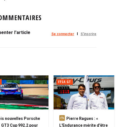
OMMENTAIRES
nter l'article
Se connecter
S'inscrire
FFSA GT
A
is nouvelles Porsche
Pierre Ragues : «
b
 GT3 Cup 992.2 pour
L'Endurance mérite d'être