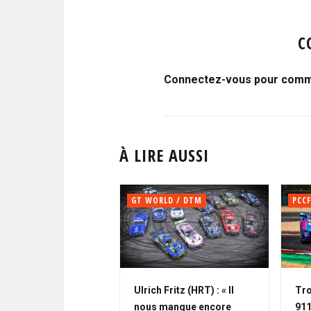
C
Connectez-vous pour comme
À LIRE AUSSI
GT WORLD / DTM
PCCF
Ulrich Fritz (HRT) : « Il
Tro
nous manque encore
911