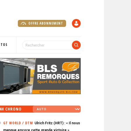
OFFRE ABONNEMENT
C
O
M
P
OTOS
T
E
4H CHRONO
GT WORLD / DTM
Ulrich Fritz (HRT) : « Il nous
0
manque encore cette grande victoire »