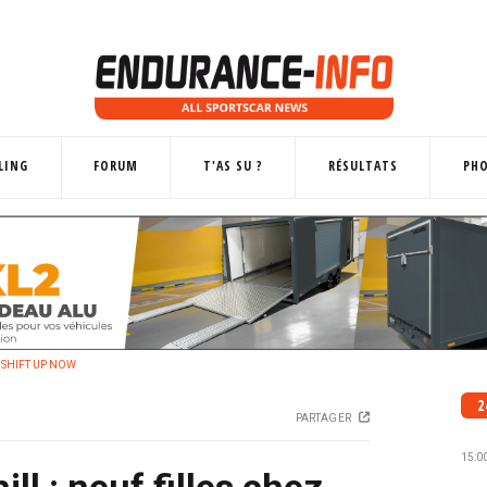
LING
FORUM
T'AS SU ?
RÉSULTATS
PH
 SHIFT UP NOW
2
PARTAGER
15:0
l : neuf filles chez