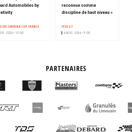
o
ard Automobiles by
reconnue comme
n
etivity
discipline de haut niveau »
n
é
SCHE CARRERA CUP FRANCE
FFSA GT
OÛ. 2026 • 13:00
6 AOÛ. 2026 • 9:00
PARTENAIRES