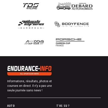
Informations, résultats, photos et
courses en direct. Il n'y a pas une
seule journée sans news !
P
AUTO
T'AS SU ?