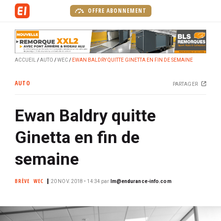
A
OFFRE ABONNEMENT
l
l
e
r
ACCUEIL
AUTO
WEC
EWAN BALDRY QUITTE GINETTA EN FIN DE SEMAINE
a
u
AUTO
PARTAGER
c
o
Ewan Baldry quitte
n
t
Ginetta en fin de
e
n
semaine
u
p
BRÈVE
WEC
20 NOV. 2018 • 14:34
par
lm@endurance-info.com
r
i
n
c